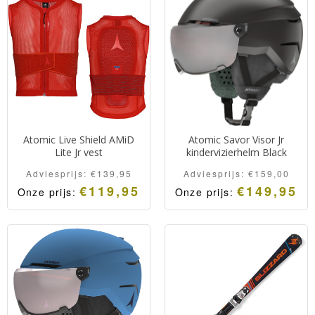
Atomic Live Shield AMiD
Atomic Savor Visor Jr
Lite Jr vest
kindervizierhelm Black
Adviesprijs:
€
139,95
Adviesprijs:
€
159,00
€
119,95
€
149,95
Onze prijs:
Onze prijs:
Hoogwaardige
Kindervizierhelm van
bodyprotector van
Atomic voorzien van een
Atomic met een categorie
S2 lens voor alle
1 beschermniveau.
omstandigheden.
Lichtgewicht en ademend.
Comfortabel de hele dag.