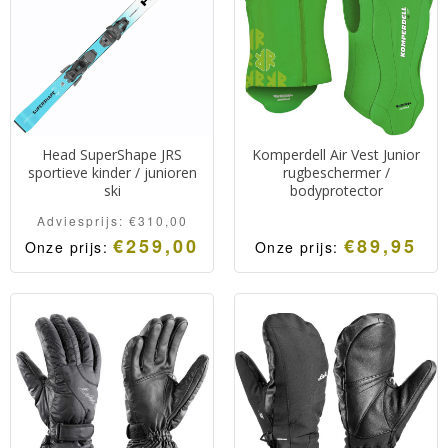
sportieve ski willen met
sportieve ski willen met
doorgroeimogelijkheden.
doorgroeimogelijkheden.
Head SuperShape JRS
Komperdell Air Vest Junior
sportieve kinder / junioren
rugbeschermer /
ski
bodyprotector
Adviesprijs:
€
310,00
€
259,00
€
89,95
Onze prijs:
Onze prijs:
Head SuperShape JRS.
Veilige, comfortabele
Race georiënteerde
rugprotector van
kinder- juniorenski voor
Komperdell uitgevoerd als
gevorderde skiërs die een
vest.
sportieve ski willen met
doorgroeimogelijkheden.