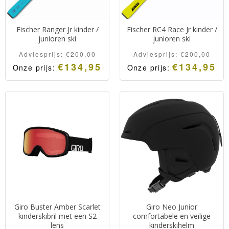
Fischer Ranger Jr kinder /
Fischer RC4 Race Jr kinder /
junioren ski
junioren ski
Adviesprijs:
€
200,00
Adviesprijs:
€
200,00
€
134,95
€
134,95
Onze prijs:
Onze prijs:
Piste georiënteerd
Piste georiënteerd
junioren ski met een Fibre
junioren ski met een Fibre
Tech versterkte kern.
Tech versterkte kern.
Makkelijk wendbaar,
Makkelijk wendbaar,
stabiel en een goede grip.
stabiel en een goede grip.
Giro Buster Amber Scarlet
Giro Neo Junior
kinderskibril met een S2
comfortabele en veilige
lens
kinderskihelm