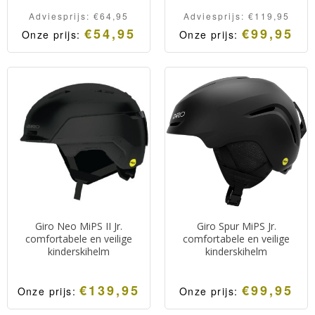
Adviesprijs:
€
64,95
Adviesprijs:
€
119,95
€
54,95
€
99,95
Onze prijs:
Onze prijs:
Oorspronkelijke
Huidige
Hoogwaardige
Comfortabele en veilige
prijs
prijs
was:
is:
kinderskibril/goggle van
all mountain
Adviesprijs:
Onze
€64,95.
prijs:
Giro voorzien van een S2
kinderskihelm met van een
€54,95.
lens voor bewolkt en
goede pasvorm.
zonnig weer.
Giro Neo MiPS II Jr.
Giro Spur MiPS Jr.
comfortabele en veilige
comfortabele en veilige
kinderskihelm
kinderskihelm
€
139,95
€
99,95
Onze prijs:
Onze prijs:
Comfortabele en veilige
Comfortabele en veilige