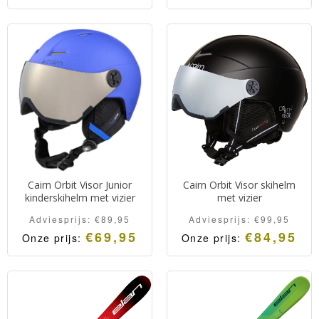
Degelijke, sportieve en
Degelijke en
comfortabele
comfortabele
kinderskihelm van het
kindervizierhelm van het
Franse merk Cairn
Franse merk Cairn
Cairn Orbit Visor Junior
Cairn Orbit Visor skihelm
kinderskihelm met vizier
met vizier
Adviesprijs:
€
89,95
Adviesprijs:
€
99,95
€
69,95
€
84,95
Onze prijs:
Onze prijs:
Degelijke en
Degelijke en
comfortabele
comfortabele vizierhelm
kindervizierhelm van het
van het Franse merk Cairn
Franse merk Cairn