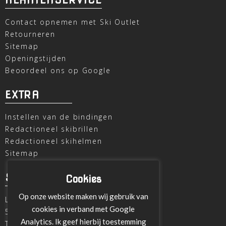
Contact opnemen met Ski Outlet
Retourneren
Sitemap
Openingstijden
Beoordeel ons op Google
EXTRA
Instellen van de bindingen
Redactioneel skibrillen
Redactioneel skihelmen
Sitemap
SKI OUTLET
Cookies
Op onze website maken wij gebruik van
Laagheidehof 8
cookies in verband met Google
5804 XC Venray
Analytics. Ik geef hierbij toestemming
T
+31 478 515696