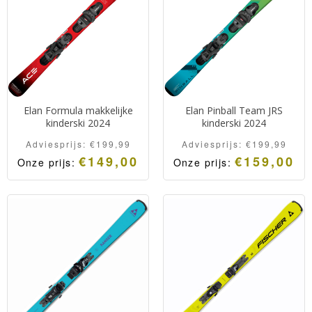
Elan Formula makkelijke
Elan Pinball Team JRS
kinderski 2024
kinderski 2024
Adviesprijs:
€
199,99
Adviesprijs:
€
199,99
€
149,00
€
159,00
Onze prijs:
Onze prijs:
Elan Formula Red JRS.
Elan Pinball Team JRS.
Makkelijke en flexibele
Makkelijke en flexibele
kinderski’s met veel grip.
kinderski’s met veel grip.