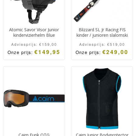
Atomic Savor Visor Junior
Blizzard SL Jr Racing FIS
kindervizierhelm Blue
kinder / junioren slalomski
Adviesprijs:
€
159,00
Adviesprijs:
€
519,00
€
149,95
€
249,00
Onze prijs:
Onze prijs:
Kindervizierhelm van
Slalom ski voor junioren
Atomic voorzien van een
die goed kunnen skiën.
S2 lens voor alle
Blizzard SL Jr Racing FIS
omstandigheden.
Cairn Funk OTG
Cairn Junior Bodyprotector