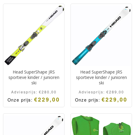
all mountain skihelm voor
all mountain skihelm voor
kinderen en junioren
kinderen en junioren
voorzien van MiPS.
voorzien van MiPS.
Head SuperShape JRS
Head SuperShape JRS
sportieve kinder / junioren
sportieve kinder / junioren
ski
ski
Adviesprijs:
€
280,00
Adviesprijs:
€
289,00
€
229,00
€
229,00
Onze prijs:
Onze prijs:
Head SuperShape JRS.
Head SuperShape JRS.
Race georiënteerde
Race georiënteerde
kinder- juniorenski voor
kinder- juniorenski voor
gevorderde skiërs die een
gevorderde skiërs die een