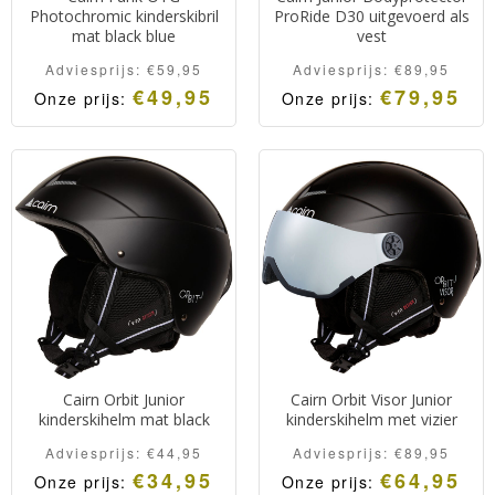
Photochromic kinderskibril
ProRide D30 uitgevoerd als
mat black blue
vest
Adviesprijs:
€
59,95
Adviesprijs:
€
89,95
€
49,95
€
79,95
Onze prijs:
Onze prijs:
Oorspronkelijke
Huidige
Kinderskibril van het
Bodyprotector voor
prijs
prijs
was:
is:
Franse merk Cairn
junioren van het Franse
Adviesprijs:
Onze
€59,95.
prijs:
voorzien van een
merk Cairn.
€49,95.
meekleurende lens.
Geschikt voor
mountainbiken en skiën.
Comfortabel en biedt veel
bescherming.
Cairn Orbit Junior
Cairn Orbit Visor Junior
kinderskihelm mat black
kinderskihelm met vizier
Adviesprijs:
€
44,95
Adviesprijs:
€
89,95
€
34,95
€
64,95
Onze prijs:
Onze prijs: