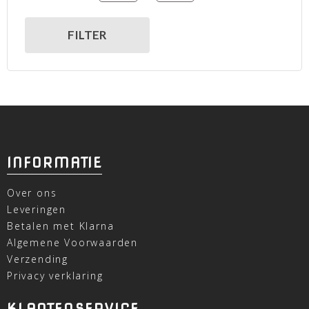
Minimum Price
Maximum Price
FILTER
INFORMATIE
Over ons
Leveringen
Betalen met Klarna
Algemene Voorwaarden
Verzending
Privacy verklaring
KLANTENSERVICE