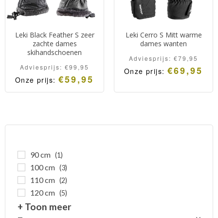
Leki Black Feather S zeer
Leki Cerro S Mitt warme
zachte dames
dames wanten
skihandschoenen
Adviesprijs:
€
79,95
Adviesprijs:
€
99,95
€
69,95
Onze prijs:
€
59,95
Onze prijs:
Wat smaller gesneden
Leki Black Feather S ultra
wanten van de vertrouwde
zachte dames
Leki kwaliteit.
skihandschoenen.
Extra warme, droge,
soepele en comfortabele
dames wanten.
90 cm
(1)
100 cm
(3)
110 cm
(2)
120 cm
(5)
+ Toon meer