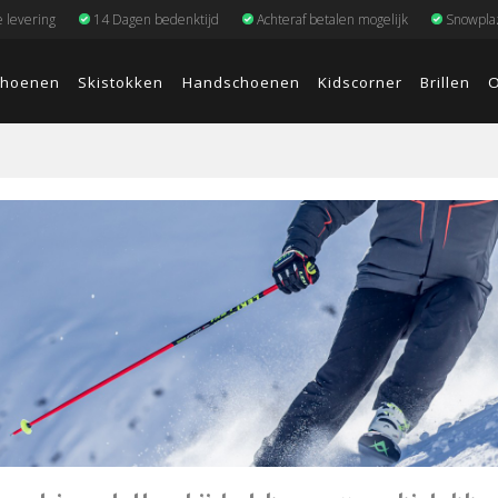
e levering
14 Dagen bedenktijd
Achteraf betalen mogelijk
Snowplaz
choenen
Skistokken
Handschoenen
Kidscorner
Brillen
O