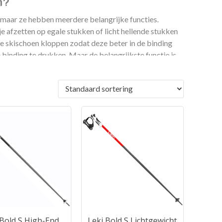
n?
g, maar ze hebben meerdere belangrijke functies.
e afzetten op egale stukken of licht hellende stukken
 de skischoen kloppen zodat deze beter in de binding
 binding te drukken. Maar de belangrijkste functie is
angbare manier om de juiste stoklengte te bepalen: Pak
n de voor jou prettigste, of gebruikelijkste skihouding
 90 graden zijn.
m, carbon en titanium. De belangrijkste zijn
at het niet snel zal breken, maar kan wel verbuigen.
ij stokken van carbon is alles precies andersom. Het
n breken onder extreme belasting. Over het algemeen is
n verkrijgbaar in allerlei prijsklassen. Goedkope
uro of meer.
 Bold S High-End
Leki Bold S Lichtgewicht