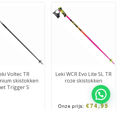
aakt van 18 mm
van Leki, geschikt voor
inium. Degelijke
kinderen met een
okken voorzien van
lichaamslengte van 120 tot
A safety systeem.
150 cm.
eki Voltec TR
Leki WCR Evo Lite SL TR
nium skistokken
roze skistokken
et Trigger S
oogwaardige
gewicht aluminium
€
74,95
Onze prijs:
k voorzien van het
Roze dames race
utionaire Trigger
skistokken uit de
systeem.
WorldCup serie van Leki.