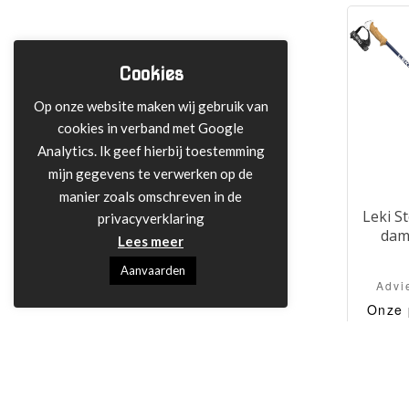
kindersk
voorzie
Cookies
Op onze website maken wij gebruik van
cookies in verband met Google
Analytics. Ik geef hierbij toestemming
mijn gegevens te verwerken op de
manier zoals omschreven in de
Leki S
privacyverklaring
dam
Lees meer
Aanvaarden
Advi
Onze 
Designv
alu
voo
revolu