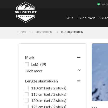
Snell
Ski’s
Skihelmen
Skis
HOME
SKISTOKKEN
LEKI SKISTOKKEN
Merk
Leki
(19)
Toon meer
Lengte skistokken
110 cm (set / 2 stuks)
115 cm (set / 2 stuks)
120 cm (set / 2 stuks)
125 cm (set / 2 stuks)