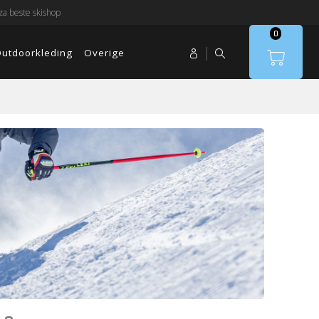
a beste skishop
0
utdoorkleding
Overige