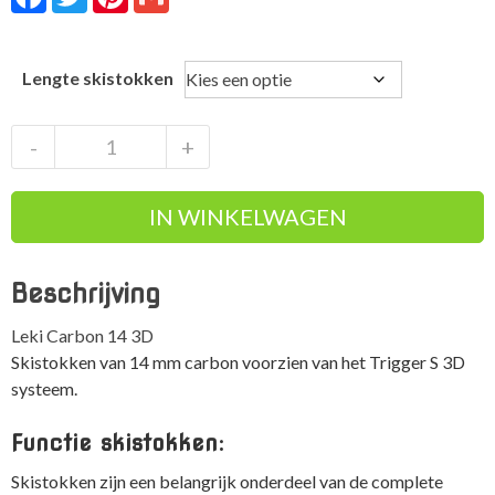
Lengte skistokken
Leki
-
+
Carbon
14
IN WINKELWAGEN
3D
Carbon
skistokken
Beschrijving
Trigger
S
Leki Carbon 14 3D
aantal
Skistokken van 14 mm carbon voorzien van het Trigger S 3D
systeem.
Functie skistokken:
Skistokken zijn een belangrijk onderdeel van de complete