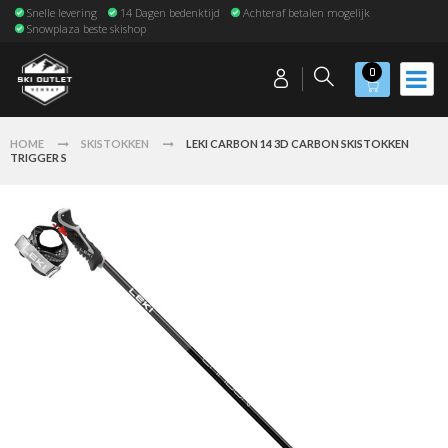
Snelle levering
14 Dagen bedenktijd
Achteraf betalen mogelijk
Snowplaza beste skishop
0
HOME
SKISTOKKEN
LEKI CARBON 14 3D CARBON SKISTOKKEN
TRIGGER S