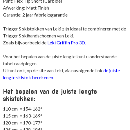
Punt: Flex Tip Short (Carbide)
Afwerking: Matt Finish
Garantie: 2 jaar fabrieksgarantie
Trigger S skistokken van Leki zijn ideaal te combineren met de
Trigger S skihandschoenen van Leki.
Zoals bijvoorbeeld de
Leki Griffin Pro 3D.
Voor het bepalen van de juiste lengte kunt u onderstaande
tabel raadplegen.
U kunt ook, op de site van Leki, via navolgende link
de juiste
lengte skistok berekenen
.
Het bepalen van de juiste lengte
skistokken:
110 cm = 154-162*
115 cm = 163-169*
120 cm = 170-177*
125 cm = 178-184*