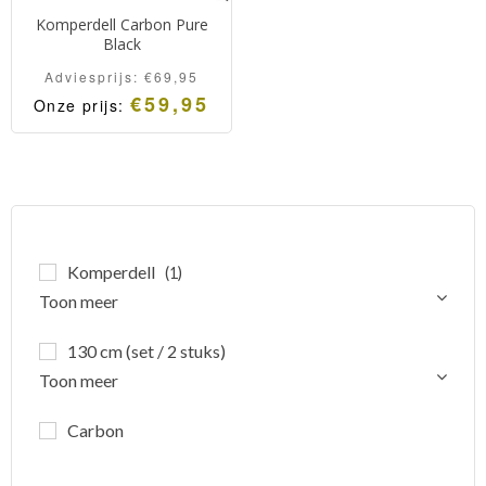
Komperdell Carbon Pure
Black
Adviesprijs:
€
69,95
€
59,95
Onze prijs:
Zwarte Carbon
skistokken van
Komperdell.
Licht, elegant en sterk.
Komperdell
(1)
Toon meer
130 cm (set / 2 stuks)
Toon meer
Carbon