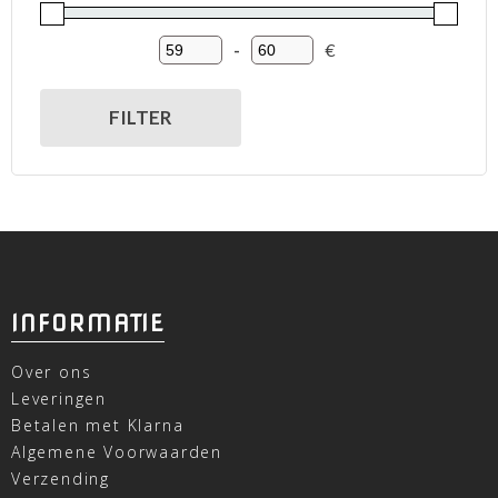
-
€
Minimum Price
Maximum Price
FILTER
INFORMATIE
Over ons
Leveringen
Betalen met Klarna
Algemene Voorwaarden
Verzending