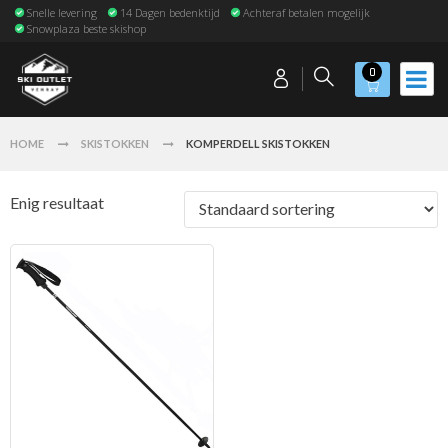
Snelle levering
14 Dagen bedenktijd
Achteraf betalen mogelijk
Snowplaza beste skishop
0
HOME
SKISTOKKEN
KOMPERDELL SKISTOKKEN
Enig resultaat