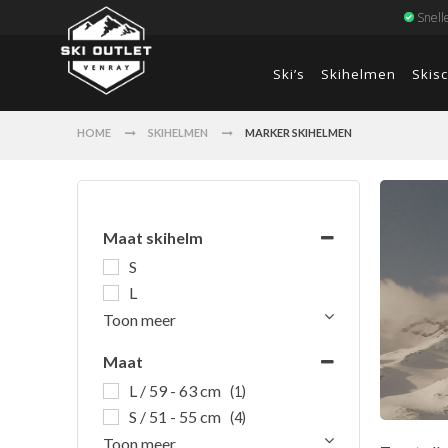
Snell
Ski’s
Skihelmen
Skis
HOME
SKIHELMEN
MARKER SKIHELMEN
Maat skihelm
S
L
Toon meer
Maat
L / 59 - 63 cm
(1)
S / 51 - 55 cm
(4)
Toon meer