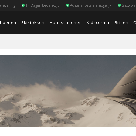
e levering
14 Dagen bedenktijd
Achteraf betalen mogelijk
Snowplaz
choenen
Skistokken
Handschoenen
Kidscorner
Brillen
O