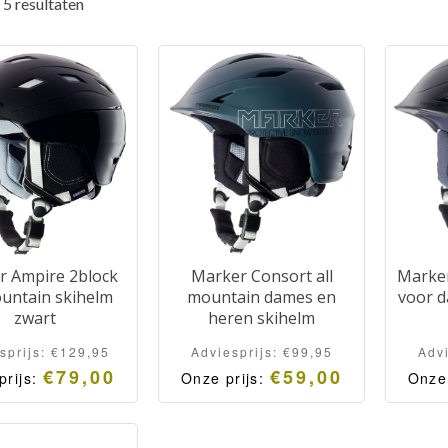
 5 resultaten
r Ampire 2block
Marker Consort all
Marker
ountain skihelm
mountain dames en
voor d
zwart
heren skihelm
sprijs:
€
129,95
Adviesprijs:
€
99,95
Adv
€
79,00
€
59,00
prijs:
Onze prijs:
Onze
Ampire 2block All
Marker Consort. All
Mar
Black
mountain skihelm.
mo