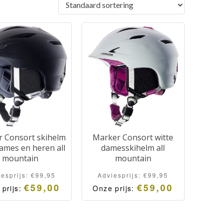
 Consort skihelm
Marker Consort witte
ames en heren all
damesskihelm all
mountain
mountain
iesprijs:
€
99,95
Adviesprijs:
€
99,95
€
59,00
€
59,00
 prijs:
Onze prijs:
ker Consort all
Marker Consort
untain skihelm