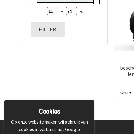
-
€
Minimum Price
Maximum Price
FILTER
besch
le
Onze 
Vi
besche
Cookies
lens 
vizierh
Op onze website maken wij gebruik van
lens
cookies in verband met Google