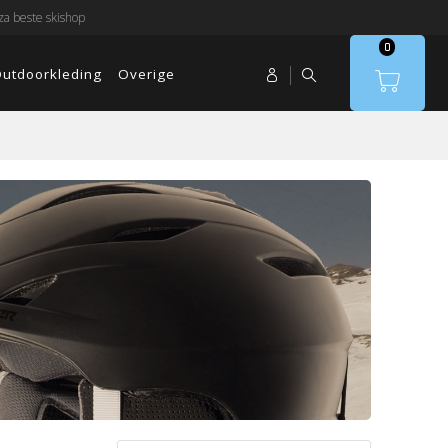
a beste skishop
0
utdoorkleding
Overige