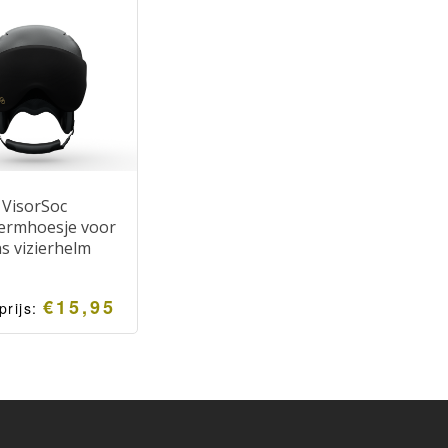
VisorSoc
ermhoesje voor
ns vizierhelm
€
15,95
prijs:
sorSoc is een
rmhoesje voor de
van uw kostbare
elm. Beschermt de
 tegen krassen.