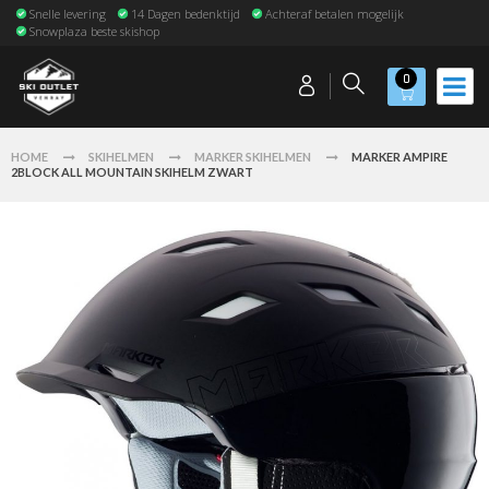
Snelle levering
14 Dagen bedenktijd
Achteraf betalen mogelijk
Snowplaza beste skishop
0
HOME
SKIHELMEN
MARKER SKIHELMEN
MARKER AMPIRE
2BLOCK ALL MOUNTAIN SKIHELM ZWART