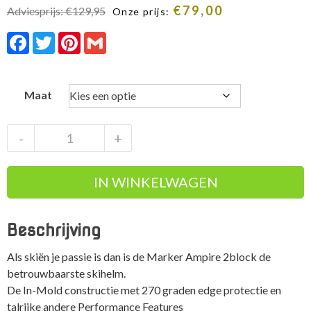
€
79,00
Adviesprijs:
€
129,95
Onze prijs:
Facebook
Twitter
Pinterest
Gmail
Maat
Marker
-
+
Ampire
2block
IN WINKELWAGEN
all
mountain
skihelm
Beschrijving
zwart
aantal
Als skiën je passie is dan is de Marker Ampire 2block de
betrouwbaarste skihelm.
De In-Mold constructie met 270 graden edge protectie en
talrijke andere Performance Features