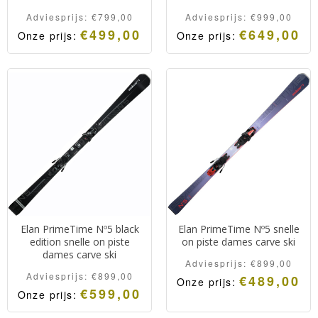
Adviesprijs:
€
799,00
Adviesprijs:
€
999,00
€
499,00
€
649,00
Onze prijs:
Onze prijs:
Elan PrimeTime 44+ Sport
Elan PrimeTime 55+ black
Sportieve en snelle all
edition
mountain carve ski.
Sportieve en snelle all
mountain carve ski.
Elan PrimeTime Nº5 black
Elan PrimeTime Nº5 snelle
edition snelle on piste
on piste dames carve ski
dames carve ski
Adviesprijs:
€
899,00
Adviesprijs:
€
899,00
€
489,00
Onze prijs:
€
599,00
Onze prijs:
Elan PrimeTime Nº5.
Elan PrimeTime Nº5.
On Piste dames carve ski