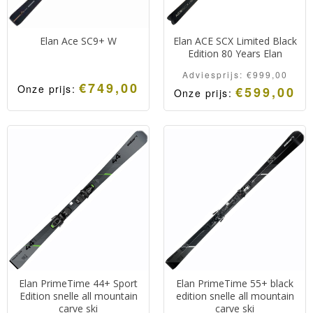
Elan Ace SC9+ W
Elan ACE SCX Limited Black
Edition 80 Years Elan
Adviesprijs:
€
999,00
€
749,00
Onze prijs:
€
599,00
Onze prijs:
Sportieve piste
Het beste van 2 werelden.
georiënteerde dames all
Elan Ace SCX voor het
mountain carve ski.
korte en middellange
Snel, stabiel en makkelijk
bochten werk, voorzien
wendbaar.
van de nieuwste Arrow
techniek.
Uitgevoerd als zwarte
Limited Edition i.v.m. het
80 jarige bestaan van Elan.
Elan PrimeTime 44+ Sport
Elan PrimeTime 55+ black
Edition snelle all mountain
edition snelle all mountain
carve ski
carve ski