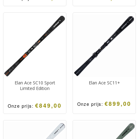
hoog.
Zeer sportieve maar
Het ultieme slalomwapen
toegankelijke all mountain
van Atomic voor zeer
ski van Atomic.
sportieve, race
Snel, stabiel en veel grip.
georiënteerde skiërs.
Een ski voor alle piste
Een zeer snelle High
omstandigheden.
Performance ski met veel
stabiliteit en grip.
Elan Ace SC10 Sport
Elan Ace SC11+
Limited Edition
€
899,00
Onze prijs:
€
849,00
Onze prijs:
Zeer sportieve race
Zeer sportieve race
georiënteerde ski met een
georiënteerde
bredere bouw.
sportcarver.
Door de sterke taillering
Snel, stabiel en gericht op