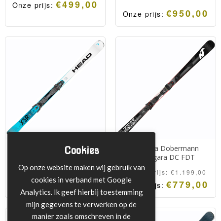
€
499,00
Onze prijs:
€
950,00
Onze prijs:
Snelle en lichte high
Head’s meest veelzijdige
performance all mountain
ski uit de SuperShape
dames ski met een
serie.
makkelijk stuurgedrag en
Een ski met een voorliefde
een perfecte grip.
voor snelheid en een
breedte die het toelaat om
de ski af en toe naast de
piste in te zetten.
Head WorldCup Rebels
Nordica Dobermann
Cookies
e.XSR
Multigara DC FDT
Op onze website maken wij gebruik van
Adviesprijs:
€
600,00
Adviesprijs:
€
1.199,00
cookies in verband met Google
€
399,00
€
779,00
Onze prijs:
Onze prijs:
Analytics. Ik geef hierbij toestemming
Instapski voor race
Nordica Dobermann
mijn gegevens te verwerken op de
georiënteerde skiers die
Multigara DC FDT
manier zoals omschreven in de