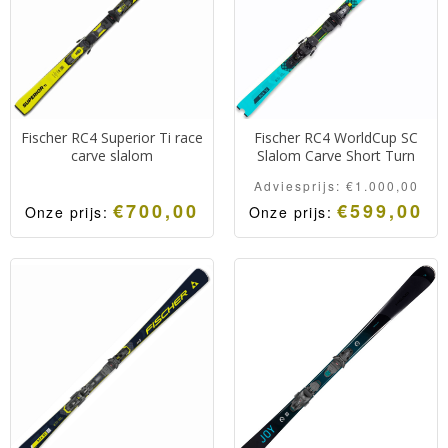
Zeer snelle ski met een
optimale grip en demping
dankzij Noize Control™
technologie.
Fischer RC4 Superior Ti race
Fischer RC4 WorldCup SC
carve slalom
Slalom Carve Short Turn
Adviesprijs:
€
1.000,00
€
700,00
€
599,00
Onze prijs:
Onze prijs:
Race Slalom ski uit de
Fischer RC4 WorldCup
innovatieve RC4 lijn van
SC.
Fischer, snel, wendbaar en
De slalomski voor skiërs
ligt enorm vast op de
die houden van dynamisch
piste.
skiën en agressief
stuurgedrag.
Zeer snelle ski met een
optimale grip.