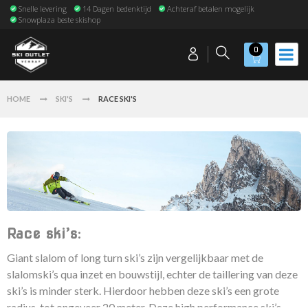
Snelle levering
14 Dagen bedenktijd
Achteraf betalen mogelijk
Snowplaza beste skishop
0
HOME
SKI'S
RACE SKI'S
Race ski’s:
Giant slalom of long turn ski’s zijn vergelijkbaar met de
slalomski’s qua inzet en bouwstijl, echter de taillering van deze
ski’s is minder sterk. Hierdoor hebben deze ski’s een grote
radius, tot ongeveer 20 meter. Deze high performance ski’s