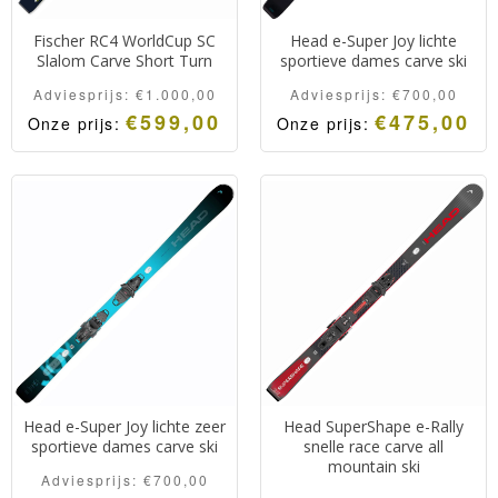
Fischer RC4 WorldCup SC
Head e-Super Joy lichte
Slalom Carve Short Turn
sportieve dames carve ski
Adviesprijs:
€
1.000,00
Adviesprijs:
€
700,00
€
599,00
€
475,00
Onze prijs:
Onze prijs:
Limited Edition van de
Snelle en lichte high
Fischer RC4 WorldCup
performance all mountain
SC.
dames ski met een
De slalomski voor skiërs
makkelijk stuurgedrag en
die houden van dynamisch
een perfecte grip.
skiën en agressief
stuurgedrag.
Zeer snelle ski met een
optimale grip.
Head e-Super Joy lichte zeer
Head SuperShape e-Rally
sportieve dames carve ski
snelle race carve all
mountain ski
Adviesprijs:
€
700,00