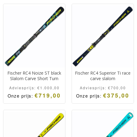
Uitgevoerd in een stijlvolle
met race DNA. Zeer snelle
black edition.
en stabiele ski voor alle
On Piste dames carve ski
condities.
met race DNA. Zeer snelle
en stabiele ski voor alle
condities.
Fischer RC4 Noize ST black
Fischer RC4 Superior Ti race
Slalom Carve Short Turn
carve slalom
Adviesprijs:
€
1.000,00
Adviesprijs:
€
700,00
€
719,00
€
375,00
Onze prijs:
Onze prijs:
Fischer RC4 Noize ST.
Race Slalom ski uit de
De slalomski voor skiërs
innovatieve RC4 lijn van
die houden van dynamisch
Fischer, snel, wendbaar en
skiën en agressief
ligt enorm vast op de
stuurgedrag.
piste.