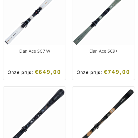
beschikt de ski over een
het racecarven.
slalom radius.
Elan Ace SC7 W
Elan Ace SC9+
€
649,00
€
749,00
Onze prijs:
Onze prijs:
Makkelijk te controleren
Sportieve piste
piste georiënteerde
georiënteerde all
allround dames carve ski.
mountain carve ski.
Stabiel, makkelijk
Snel, stabiel en makkelijk
wendbaar en toch sportief.
wendbaar.