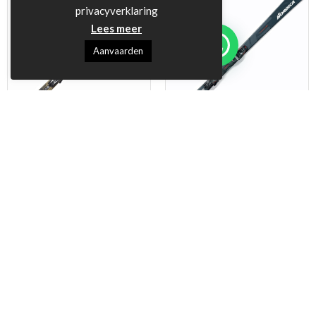
een veelzijdige ski willen.
Zeer dynamische On Piste
privacyverklaring
race ski. Mix tussen SL en
Lees meer
GS ski.
Aanvaarden
Nordica MultiPista 80 Ti
Nordica Spitfire DC 74 Pro
Adviesprijs:
€
949,00
€
899,00
€
599,00
Onze prijs:
Onze prijs:
Nordica MultiPista DC 80
Nordica Spitfire DC 74
Ti.
Pro.
Multifunctionele en zeer
Multifunctionele
sportieve all mountain ski
sportieve On Piste ski met
met 80 mm breedte onder
een 74 mm breedte onder
voet.
voet.
148 cm
(2)
Een echte alleskunner.
151 cm
(4)