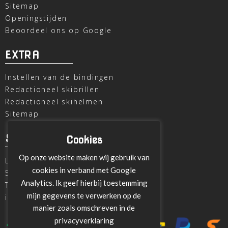
Sitemap
Openingstijden
Beoordeel ons op Google
EXTRA
Instellen van de bindingen
Redactioneel skibrillen
Redactioneel skihelmen
Sitemap
SKI OUTLET
Cookies
Op onze website maken wij gebruik van
Laagheidehof 8
cookies in verband met Google
5804 XC Venray
Analytics. Ik geef hierbij toestemming
T
+31 478 515696
mijn gegevens te verwerken op de
info@ski-outlet-venray.nl
manier zoals omschreven in de
privacyverklaring