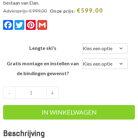
bestaan van Elan.
€
599,00
Adviesprijs:
€
999,00
Onze prijs:
Facebook
Twitter
Pinterest
Gmail
Lengte ski's
Gratis montage en instellen van
de bindingen gewenst?
Elan
-
+
ACE
SCX
IN WINKELWAGEN
Limited
Black
Edition
Beschrijving
80