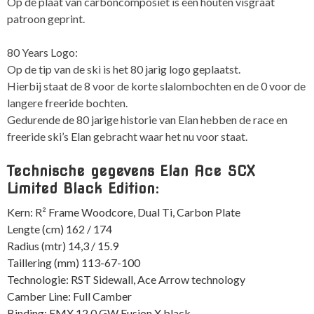
Op de plaat van carboncomposiet is een houten visgraat
patroon geprint.
80 Years Logo:
Op de tip van de ski is het 80 jarig logo geplaatst.
Hierbij staat de 8 voor de korte slalombochten en de 0 voor de
langere freeride bochten.
Gedurende de 80 jarige historie van Elan hebben de race en
freeride ski’s Elan gebracht waar het nu voor staat.
Technische gegevens Elan Ace SCX
Limited Black Edition:
Kern: R² Frame Woodcore, Dual Ti, Carbon Plate
Lengte (cm) 162 / 174
Radius (mtr) 14,3 / 15.9
Taillering (mm) 113-67-100
Technologie: RST Sidewall, Ace Arrow technology
Camber Line: Full Camber
Binding: EMX 12.0 GW Fusion X black