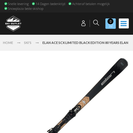
Snelle levering
14 Dagen bedenktijd
Achteraf betalen mogelijk
Snowplaza beste skishop
0
HOME
SKI'S
ELAN ACE SCX LIMITED BLACK EDITION 80 YEARS ELAN