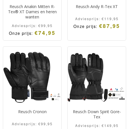
Reusch Anakin Mitten R-
Reusch Andy R-Tex XT
Tex® XT Dames en heren
wanten
Adviesprijs:
€
119,95
€
87,95
Adviesprijs:
€
99,95
Onze prijs:
€
74,95
Onze prijs:
Hoogwaardige
Hoogwaardige dames-
skihandschoen van Reusch
skiwanten van Reusch met
met een extra warme
een extra warme R-Loft
wollen voering.
voering.
Reusch Cronon
Reusch Down Spirit Gore-
Tex
Adviesprijs:
€
99,95
Adviesprijs:
€
149,95