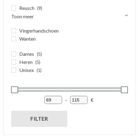
Reusch
(9)
Toon meer
Vingerhandschoen
Wanten
Dames
(5)
Heren
(5)
Unisex
(1)
-
€
Minimum Price
Maximum Price
FILTER