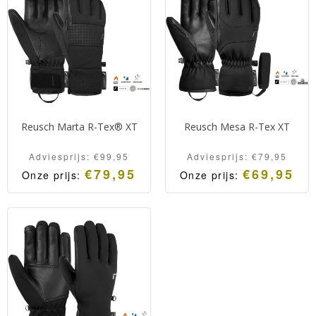
sluitmechanisme.
PrimaLoft Gold voering.
Reusch Marta R-Tex® XT
Reusch Mesa R-Tex XT
Adviesprijs:
€
99,95
Adviesprijs:
€
79,95
€
79,95
€
69,95
Onze prijs:
Onze prijs:
Hoogwaardige dames-
Hoogwaardige dames-
skihandschoen van Reusch
skihandschoen van Reusch
met een extra warme
met een extra warme
wollen voering.
wollen voering.
Klassieke en designvolle
uitstraling door het Pied
de Poule patroon.