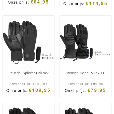
€
84,95
Onze prijs:
€
114,95
Onze prijs:
Hoogwaardige vol lederen
Zeer warme
skihandschoen van Reusch
skihandschoenen met een
met een extra warme R-
vulling van natuurlijk dons.
Loft voering.
Wind en waterdicht
dankzij Gore-Tex.
Reusch Explorer FidLock
Reusch Hope R-Tex XT
Adviesprijs:
€
139,95
Adviesprijs:
€
99,95
€
109,95
€
79,95
Onze prijs:
Onze prijs:
Hoogwaardige
Hoogwaardige dames
skihandschoen van Reusch
skihandschoen van Reusch
voorzien van het FidLock
met een extra warme