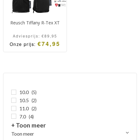
Reusch Tiffany R-Tex XT
Adviesprijs:
€
89,95
€
74,95
Onze prijs:
Hoogwaardige dames-
skihandschoen van Reusch
met een extra warme
PrimaLoft Gold voering.
10.0
(5)
10.5
(2)
11.0
(2)
7.0
(4)
+ Toon meer
Toon meer