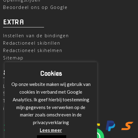
Beoordeel ons op Google
EXTRA
Instellen van de bindingen
Redactioneel skibrillen
Redactioneel skihelmen
Sitemap
SKI OUTLET
Cookies
Op onze website maken wij gebruik van
Laagheidehof 8
cookies in verband met Google
5804 XC Venray
Analytics. Ik geef hierbij toestemming
T
+31 478 515696
mijn gegevens te verwerken op de
info@ski-outlet-venray.nl
manier zoals omschreven in de
privacyverklaring
Lees meer