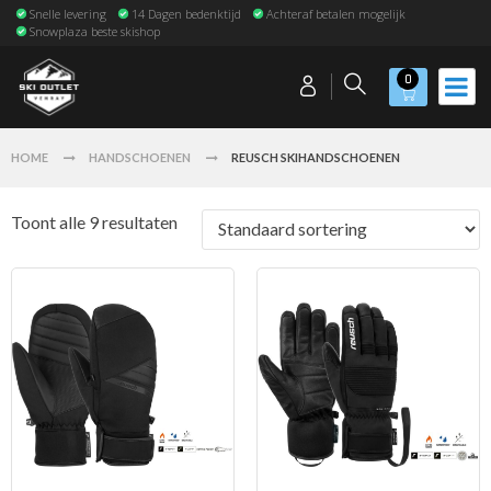
Snelle levering
14 Dagen bedenktijd
Achteraf betalen mogelijk
Snowplaza beste skishop
0
HOME
HANDSCHOENEN
REUSCH SKIHANDSCHOENEN
Toont alle 9 resultaten