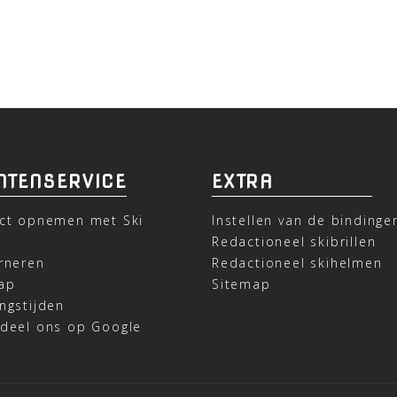
NTENSERVICE
EXTRA
ct opnemen met Ski
Instellen van de bindinge
t
Redactioneel skibrillen
rneren
Redactioneel skihelmen
ap
Sitemap
ngstijden
deel ons op Google