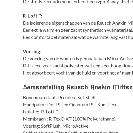
De stof is zeer ademend en heeft een zgn. 4 way stret
R-Loft™:
De isolerende eigenschappen van de Reusch Anakin M
Een extra warm en zeer zacht synthetisch vulmateriaal
Een comfortabel materiaal wat de warmte lang vast h
Voering:
De voering van de wanten is gemaakt van MicroActive
Dit is een zeer zacht polyester wat een zeer hoog draa
Het absorbeert vocht van de huid en voort het af naar 
Samenstelling Reusch Anakin Mitten
Bovenmateriaal : Premium Softshell
Handpalm : Dot PU en Quantum PU. Kunstleer.
Isolatie: R-Loft™
Membraan : R-Tex® XT (100% Polyurethane)
Voering: SoftPlush, MicroActive
Cuff en sluiting: Tight Cuff, klittenband sluiting.