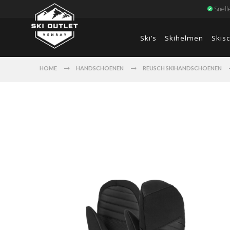
Snell
Ski’s
Skihelmen
Skis
HOME
HANDSCHOENEN
REUSCH SKIHANDSCHOENEN