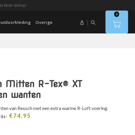
a beste skishop
0
utdoorkleding
Overige
n Mitten R-Tex® XT
en wanten
en van Reusch met een extra warme R-Loft voering.
€
74,95
ijs: