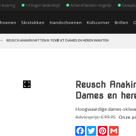
e levering
14 Dagen bedenktijd
Achteraf betalen mogelijk
Snowplaz
choenen
Skistokken
Handschoenen
Kidscorner
Brillen
O
REUSCH ANAKIN MITTEN R-TEX® XT DAMES EN HEREN WANTEN
Reusch Anaki
Dames en her
Hoogwaardige dames-skiwant
Adviesprijs:
€
99,95
Onze pr
Facebook
Twitter
Pinterest
Gmail