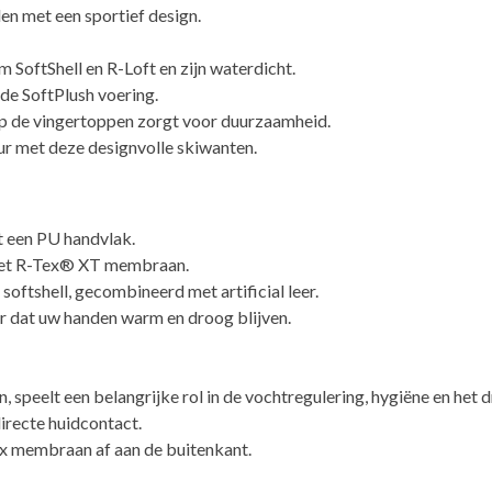
en met een sportief design.
 SoftShell en R-Loft en zijn waterdicht.
de SoftPlush voering.
op de vingertoppen zorgt voor duurzaamheid.
r met deze designvolle skiwanten.
 een PU handvlak.
het R-Tex® XT membraan.
oftshell, gecombineerd met artificial leer.
r dat uw handen warm en droog blijven.
 speelt een belangrijke rol in de vochtregulering, hygiëne en het
directe huidcontact.
ex membraan af aan de buitenkant.