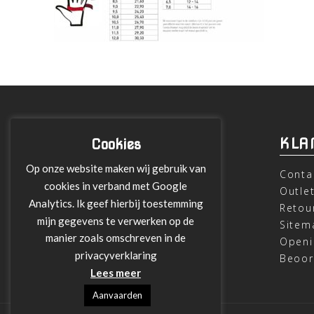
INFORMATIE
KLA
Cookies
Op onze website maken wij gebruik van
Over ons
Conta
cookies in verband met Google
Leveringen
Outle
Analytics. Ik geef hierbij toestemming
Betalen met Klarna
Retou
mijn gegevens te verwerken op de
Algemene Voorwaarden
Sitem
manier zoals omschreven in de
Verzending
Openi
privacyverklaring
Privacy verklaring
Beoor
Lees meer
Aanvaarden