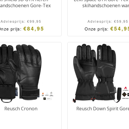
handschoenen Gore-Tex
skihandschoenen wa
Adviesprijs:
€
99,95
Adviesprijs:
€
59,95
€
84,95
€
54,9
nze prijs:
Onze prijs:
Reusch Cronon
Reusch Down Spirit Gor