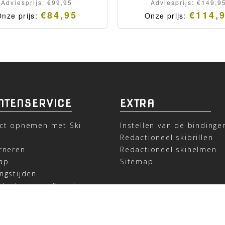
Adviesprijs:
€
99,95
Adviesprijs:
€
149,9
€
84,95
€
114,
nze prijs:
Onze prijs:
NTENSERVICE
EXTRA
ct opnemen met Ski
Instellen van de bindinge
t
Redactioneel skibrillen
rneren
Redactioneel skihelmen
ap
Sitemap
ngstijden
deel ons op Google