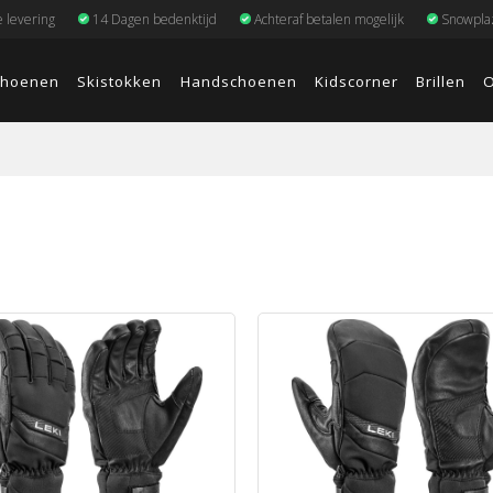
e levering
14 Dagen bedenktijd
Achteraf betalen mogelijk
Snowplaz
choenen
Skistokken
Handschoenen
Kidscorner
Brillen
O