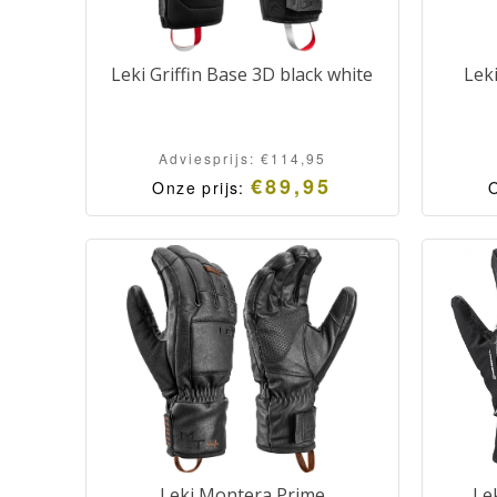
Leki Griffin Base 3D black white
Leki
Adviesprijs:
€
114,95
€
89,95
Onze prijs:
O
Leki Montera Prime
Le