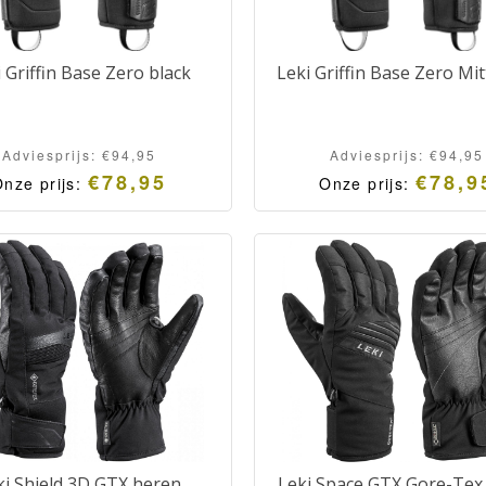
 Griffin Base Zero black
Leki Griffin Base Zero Mit
Adviesprijs:
€
94,95
Adviesprijs:
€
94,95
€
78,95
€
78,9
nze prijs:
Onze prijs:
ki Shield 3D GTX heren
Leki Space GTX Gore-Tex