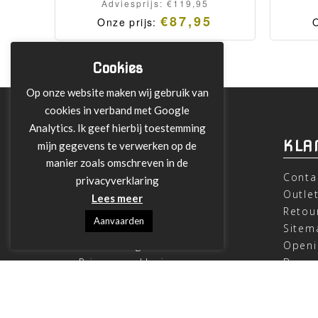
Adviesprijs:
€
119,95
€
87,95
Onze prijs:
O
Cookies
Op onze website maken wij gebruik van
cookies in verband met Google
Analytics. Ik geef hierbij toestemming
INFORMATIE
KLA
mijn gegevens te verwerken op de
manier zoals omschreven in de
Over ons
Conta
privacyverklaring
Leveringen
Outle
Lees meer
Betalen met Klarna
Retou
Aanvaarden
Algemene Voorwaarden
Sitem
Verzending
Openi
Privacy verklaring
Beoor