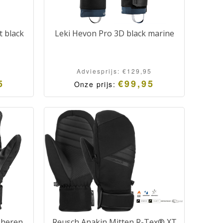
t black
Leki Hevon Pro 3D black marine
Adviesprijs:
€
129,95
5
€
99,95
Onze prijs:
 heren
Reusch Anakin Mitten R-Tex® XT