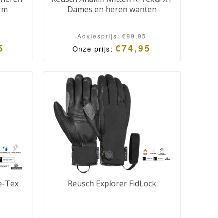
rm
Dames en heren wanten
Adviesprijs:
€
99,95
5
€
74,95
Onze prijs:
e-Tex
Reusch Explorer FidLock