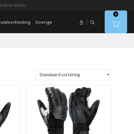
a beste skishop
0
utdoorkleding
Overige