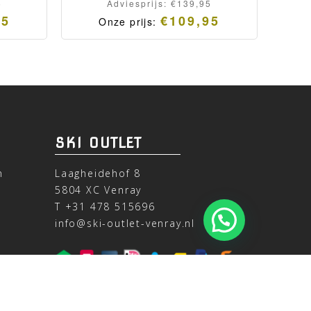
5
Adviesprijs:
€
139,95
95
€
109,95
Onze prijs:
SKI OUTLET
n
Laagheidehof 8
5804 XC Venray
T
+31 478 515696
info@ski-outlet-venray.nl