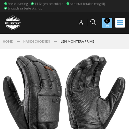
Snelle levering
14 Dagen bedenktijd
Achteraf betalen mogelijk
Snowplaza beste skishop
0
HOME
HANDSCHOENEN
LEKI MONTERA PRIME