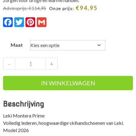
zorgen voor droge en warme handen.
€
94,95
Adviesprijs:
€
114,95
Onze prijs:
Facebook
Twitter
Pinterest
Gmail
Maat
Leki
-
+
Montera
Prime
IN WINKELWAGEN
aantal
Beschrijving
Leki Montera Prime
Volledig lederen, hoogwaardige skihandschoenen van Leki.
Model 2026