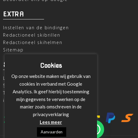
EXTRA
Instellen van de bindingen
Redactioneel skibrillen
Redactioneel skihelmen
Sitemap
SKI OUTLET
Cookies
Op onze website maken wij gebruik van
Laagheidehof 8
cookies in verband met Google
5804 XC Venray
Analytics. Ik geef hierbij toestemming
T
+31 478 515696
mijn gegevens te verwerken op de
info@ski-outlet-venray.nl
manier zoals omschreven in de
privacyverklaring
Lees meer
Aanvaarden