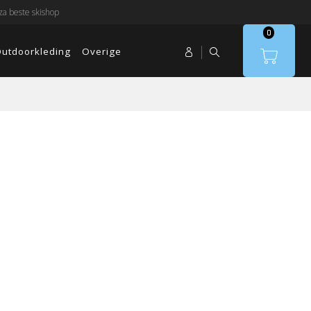
a beste skishop
0
utdoorkleding
Overige