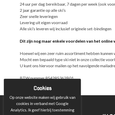
24 uur per dag bereikbaar, 7 dagen per week (ook voo
2 jaar garantie op alle ski’s
Zeer snelle leveringen
Levering uit eigen voorraad
Alle ski’s leveren wij inclusief originele set-bindingen
Dit zijn nog maar enkele voordelen van het online w
Hoewel wij een zeer ruim assortiment hebben kunnen wi
Mocht een bepaald type ski niet in onze collectie voor
U kunt ons hiervoor mailen op het navolgende mailadr
BTW nummer 854285362B01
KvK 61288527
Cookies
Op onze website maken wij gebruik van
cookies in verband met Google
Analytics. Ik geef hierbij toestemming