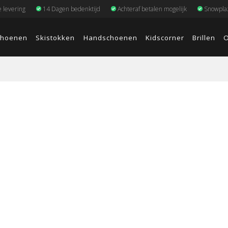
e levering
14 Dagen bedenktijd
Achteraf betalen mogelijk
Snowplaz
choenen
Skistokken
Handschoenen
Kidscorner
Brillen
O