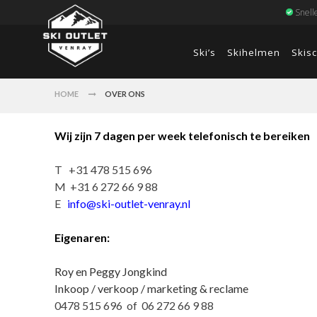
Snell
Ski’s
Skihelmen
Skis
HOME
OVER ONS
Wij zijn 7 dagen per week telefonisch te bereiken
T +31 478 515 696
M +31 6 272 66 9 88
E
info@ski-outlet-venray.nl
Eigenaren:
Roy en Peggy Jongkind
Inkoop / verkoop / marketing & reclame
0478 515 696 of 06 272 66 9 88