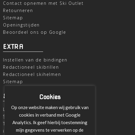
Contact opnemen met Ski Outlet
Retourneren
Sitemap
Openingstijden
Beoordeel ons op Google
EXTRA
Instellen van de bindingen
Redactioneel skibrillen
Redactioneel skihelmen
Sitemap
SKI OUTLET
Cookies
Op onze website maken wij gebruik van
Laagheidehof 8
cookies in verband met Google
5804 XC Venray
Analytics. Ik geef hierbij toestemming
T
+31 478 515696
mijn gegevens te verwerken op de
info@ski-outlet-venray.nl