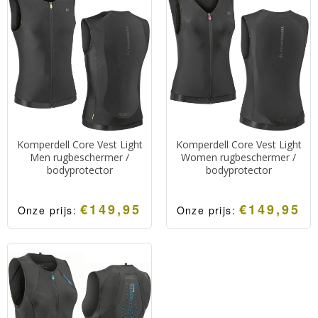
merk Cairn.
backprotector in de vorm
Geschikt voor
van een vest.
mountainbiken en skiën.
Zeer licht in gewicht
Comfortabel en biedt veel
waardoor het nauwelijks
bescherming.
merkbaar is dat je hem aan
hebt.
Biedt optimale
bescherming.
Komperdell Core Vest Light
Komperdell Core Vest Light
Men rugbeschermer /
Women rugbeschermer /
bodyprotector
bodyprotector
€
149,95
€
149,95
Onze prijs:
Onze prijs:
Veilige, comfortabele
Veilige, comfortabele
rugprotector van
rugprotector van
Komperdell uitgevoerd als
Komperdell uitgevoerd als
vest.
vest.