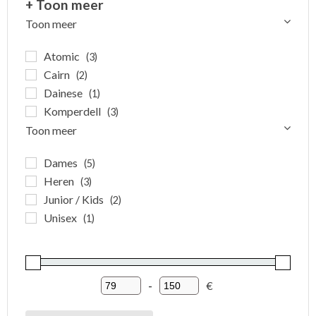
+ Toon meer
Toon meer
Atomic
(3)
Cairn
(2)
Dainese
(1)
Komperdell
(3)
Toon meer
Dames
(5)
Heren
(3)
Junior / Kids
(2)
Unisex
(1)
-
€
Minimum Price
Maximum Price