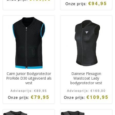
€
94,95
Onze prijs:
Hoogwaardige
Bodyprotector van het
bodyprotector van
Franse merk Cairn.
Atomic met een categorie
Geschikt voor skiën en
1 beschermniveau.
mountainbiken.
Lichtgewicht en ademend.
Comfortabel en biedt veel
Comfortabel de hele dag.
bescherming.
Cairn Junior Bodyprotector
Dainese Flexagon
ProRide D30 uitgevoerd als
Waistcoat Lady
vest
bodyprotector vest
Adviesprijs:
€
89,95
Adviesprijs:
€
169,00
€
79,95
€
109,95
Onze prijs:
Onze prijs:
Bodyprotector voor
Dainese Flexagon
junioren van het Franse
Waistcoat Lady is een