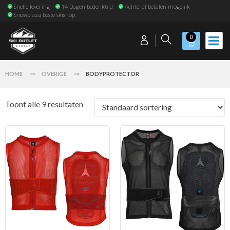
Snelle levering
14 Dagen bedenktijd
Achteraf betalen mogelijk
Snowplaza beste skishop
0
HOME
OVERIGE
BODYPROTECTOR
Toont alle 9 resultaten