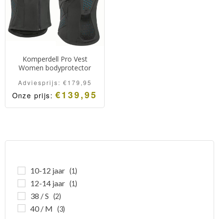
Komperdell Pro Vest
Women bodyprotector
Adviesprijs:
€
179,95
€
139,95
Onze prijs:
Komperdell Pro Vest
Women
Veilige en comfortabele
rug protector uitgevoerd
als vest.
10-12 jaar
(1)
12-14 jaar
(1)
38 / S
(2)
40 / M
(3)