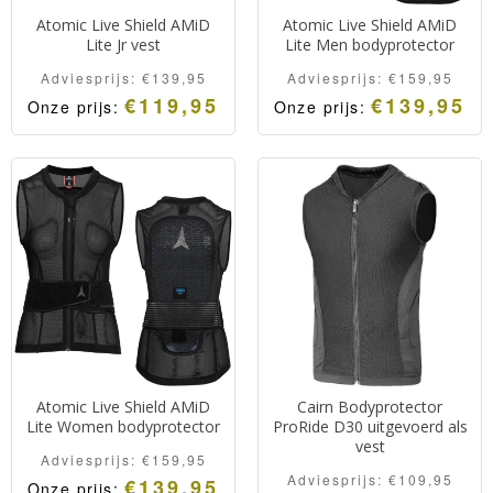
Atomic Live Shield AMiD
Atomic Live Shield AMiD
Lite Jr vest
Lite Men bodyprotector
Adviesprijs:
€
139,95
Adviesprijs:
€
159,95
€
119,95
€
139,95
Onze prijs:
Onze prijs:
Hoogwaardige
Hoogwaardige
bodyprotector van
bodyprotector van
Atomic met een categorie
Atomic met een categorie
1 beschermniveau.
1 beschermniveau.
Lichtgewicht en ademend.
Lichtgewicht en ademend.
Comfortabel de hele dag.
Comfortabel de hele dag.
Atomic Live Shield AMiD
Cairn Bodyprotector
Lite Women bodyprotector
ProRide D30 uitgevoerd als
vest
Adviesprijs:
€
159,95
Adviesprijs:
€
109,95
€
139,95
Onze prijs: