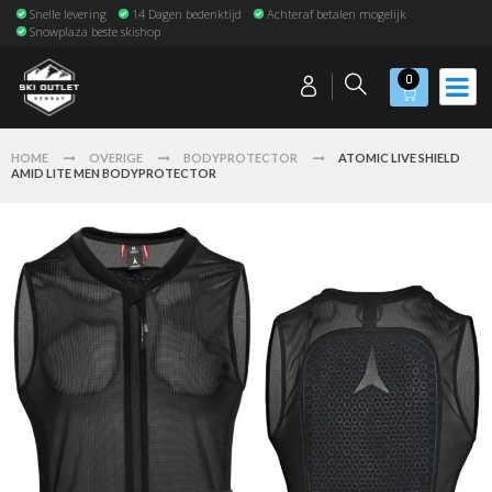
Snelle levering
14 Dagen bedenktijd
Achteraf betalen mogelijk
Snowplaza beste skishop
0
HOME
OVERIGE
BODYPROTECTOR
ATOMIC LIVE SHIELD
AMID LITE MEN BODYPROTECTOR