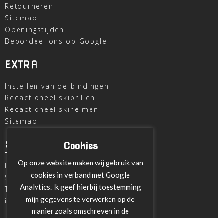
Retourneren
Sitemap
Openingstijden
Beoordeel ons op Google
EXTRA
Instellen van de bindingen
Redactioneel skibrillen
Redactioneel skihelmen
Sitemap
SKI OUTLET
Cookies
Op onze website maken wij gebruik van
Laagheidehof 8
cookies in verband met Google
5804 XC Venray
Analytics. Ik geef hierbij toestemming
T
+31 478 515696
mijn gegevens te verwerken op de
info@ski-outlet-venray.nl
manier zoals omschreven in de