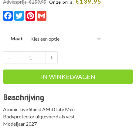
€
139,95
Adviesprijs:
€
159,95
Onze prijs:
Facebook
Twitter
Pinterest
Gmail
Maat
Atomic
-
+
Live
Shield
IN WINKELWAGEN
AMiD
Lite
Men
Beschrijving
bodyprotector
aantal
Atomic Live Shield AMiD Lite Men
Bodyprotector uitgevoerd als vest
Modeljaar 2027