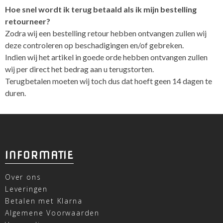
Hoe snel wordt ik terug betaald als ik mijn bestelling
retourneer?
Zodra wij een bestelling retour hebben ontvangen zullen wij
deze controleren op beschadigingen en/of gebreken.
Indien wij het artikel in goede orde hebben ontvangen zullen
wij per direct het bedrag aan u terugstorten.
Terugbetalen moeten wij toch dus dat hoeft geen 14 dagen te
duren.
INFORMATIE
Over ons
Leveringen
Betalen met Klarna
Algemene Voorwaarden