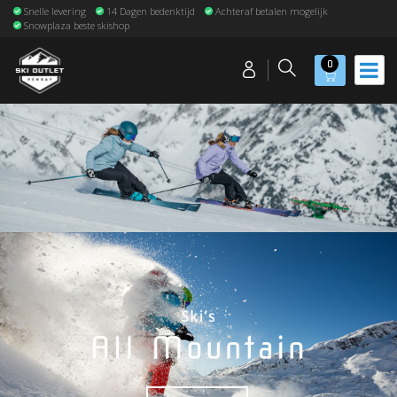
Snelle levering
14 Dagen bedenktijd
Achteraf betalen mogelijk
Snowplaza beste skishop
0