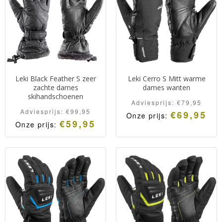
Leki Black Feather S zeer
Leki Cerro S Mitt warme
zachte dames
dames wanten
skihandschoenen
Adviesprijs:
€
79,95
Adviesprijs:
€
99,95
€
69,95
Onze prijs:
€
59,95
Onze prijs:
Wat smaller gesneden
Leki Black Feather S ultra
wanten van de vertrouwde
zachte dames
Leki kwaliteit.
skihandschoenen.
Extra warme, droge,
soepele en comfortabele
dames wanten.