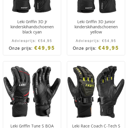
Leki Griffin 3D Jr
Leki Griffin 3D Junior
kinderskihandschoenen
kinderskihandschoenen
black cyan
yellow
Adviesprijs:
€
54,95
Adviesprijs:
€
54,95
€
49,95
€
49,95
Onze prijs:
Onze prijs:
Leki Griffin 3D Junior.
Leki Griffin 3D Junior.
Degelijke en warme kinder
Degelijke en warme kinder
skihandschoenen voor
skihandschoenen voor
droge en warme handen
droge en warme handen.
voorzien van het Trigger S
systeem.
Leki Griffin Tune S BOA
Leki Race Coach C-Tech S