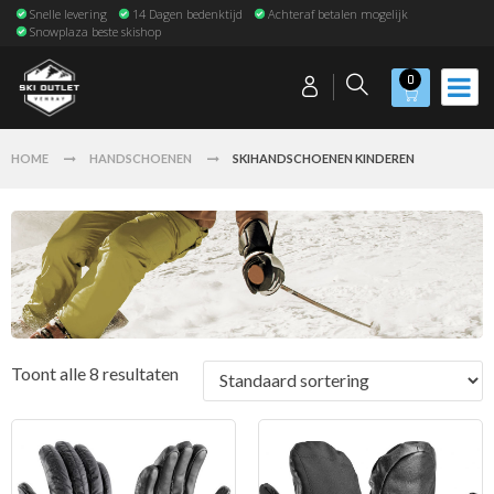
Snelle levering
14 Dagen bedenktijd
Achteraf betalen mogelijk
Snowplaza beste skishop
0
HOME
HANDSCHOENEN
SKIHANDSCHOENEN KINDEREN
Toont alle 8 resultaten