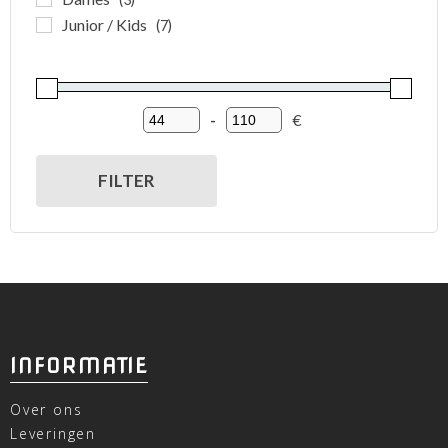
Junior / Kids
(7)
-
€
Minimum Price
Maximum Price
FILTER
INFORMATIE
Over ons
Leveringen