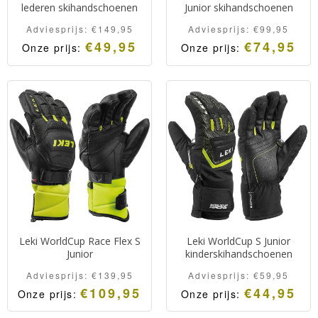
lederen skihandschoenen
Junior skihandschoenen
Adviesprijs:
€
149,95
Adviesprijs:
€
99,95
€
49,95
€
74,95
Onze prijs:
Onze prijs:
Absolute top
Leki Race Coach C-Tech S
skihandschoenen van de
Junior. Zeer hoogwaardige
vertrouwde Leki kwaliteit.
junior skihandschoenen uit
Extra warme, droge,
de race lijn van Leki.
soepele en comfortabele
Warm, droog en
lederen skihandschoenen.
comfortabel. Voorzien van
het Trigger S systeem.
Leki WorldCup Race Flex S
Leki WorldCup S Junior
Junior
kinderskihandschoenen
Adviesprijs:
€
139,95
Adviesprijs:
€
59,95
€
109,95
€
44,95
Onze prijs:
Onze prijs:
Leki WorldCup Race Flex
Leki WorldCup S Junior.