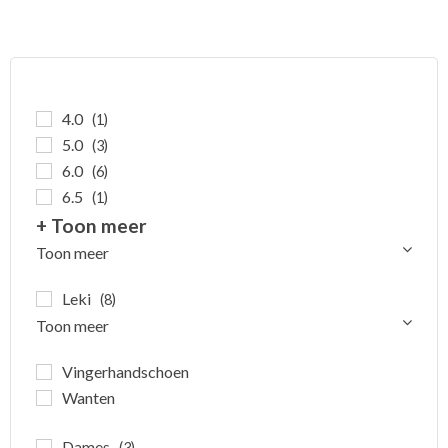
S junior. Top model junior
Degelijke en warme kinder
skihandschoenen uit de
skihandschoenen voor
race lijn van Leki. Extra
droge en warme handen.
warm, droog en
comfortabel.
4.0
(1)
5.0
(3)
6.0
(6)
6.5
(1)
+ Toon meer
Toon meer
Leki
(8)
Toon meer
Vingerhandschoen
Wanten
Dames
(3)