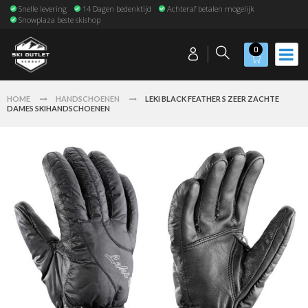
Snelle levering
14 Dagen bedenktijd
Achteraf betalen mogelijk
Snowplaza beste skishop
0
HOME
HANDSCHOENEN
LEKI BLACK FEATHER S ZEER ZACHTE
DAMES SKIHANDSCHOENEN