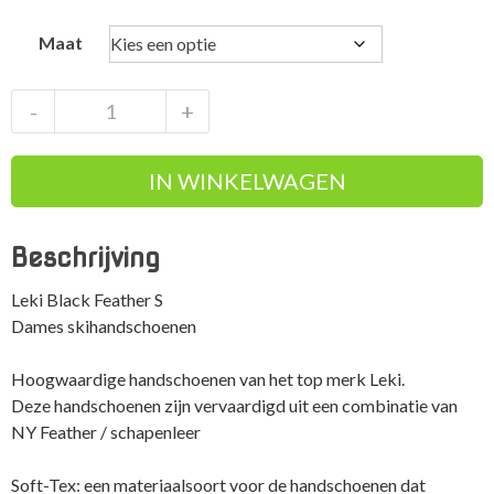
Maat
Leki
-
+
Black
Feather
IN WINKELWAGEN
S
zeer
zachte
Beschrijving
dames
skihandschoenen
Leki Black Feather S
aantal
Dames skihandschoenen
Hoogwaardige handschoenen van het top merk Leki.
Deze handschoenen zijn vervaardigd uit een combinatie van
NY Feather / schapenleer
Soft-Tex: een materiaalsoort voor de handschoenen dat