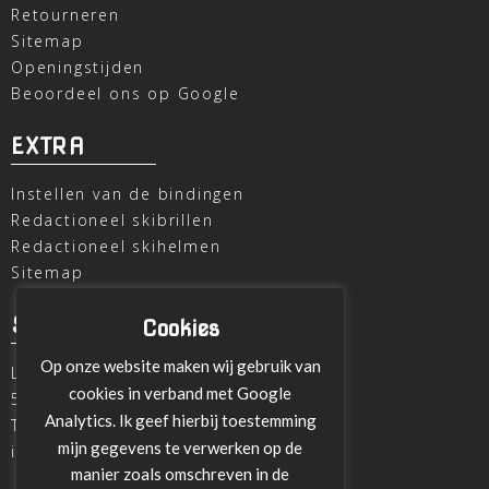
Retourneren
Sitemap
Openingstijden
Beoordeel ons op Google
EXTRA
Instellen van de bindingen
Redactioneel skibrillen
Redactioneel skihelmen
Sitemap
SKI OUTLET
Cookies
Op onze website maken wij gebruik van
Laagheidehof 8
cookies in verband met Google
5804 XC Venray
Analytics. Ik geef hierbij toestemming
T
+31 478 515696
mijn gegevens te verwerken op de
info@ski-outlet-venray.nl
manier zoals omschreven in de