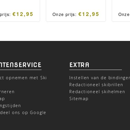
€
12,95
€
12,95
prijs:
Onze prijs:
Onze
a welke voorzien
Bandana welke voorzien
Banda
worden van een
kan worden van een
kan
certificeerd
gecertificeerd
g
isselbaar FFP2
verwisselbaar FFP2
ver
sker. Moderne en
mondmasker. Moderne en
mondm
tifunctionele
multifunctionele
mu
htsbescherming.
gezichtsbescherming.
gezi
NTENSERVICE
EXTRA
ct opnemen met Ski
Instellen van de bindinge
t
Redactioneel skibrillen
rneren
Redactioneel skihelmen
ap
Sitemap
ngstijden
deel ons op Google