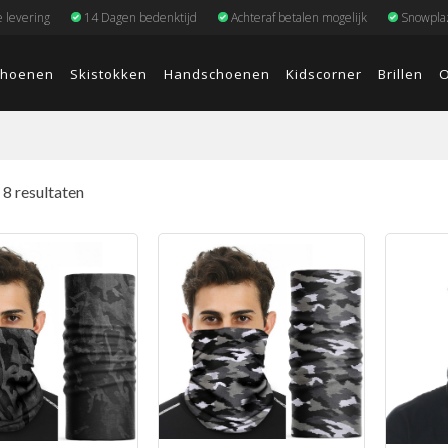
e levering
14 Dagen bedenktijd
Achteraf betalen mogelijk
Snowplaz
choenen
Skistokken
Handschoenen
Kidscorner
Brillen
O
 8 resultaten