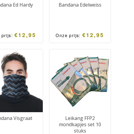
dana Ed Hardy
Bandana Edelweiss
€
12,95
€
12,95
 prijs:
Onze prijs:
na welke voorzien
Bandana welke voorzien
 worden van een
kan worden van een
ecertificeerd
gecertificeerd
wisselbaar FFP2
verwisselbaar FFP2
asker. Moderne en
mondmasker. Moderne en
ltifunctionele
multifunctionele
chtsbescherming.
gezichtsbescherming.
dana Visgraat
Leikang FFP2
mondkapjes set 10
stuks