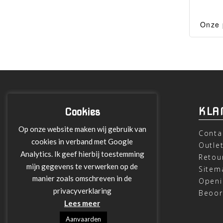
Onze 
Bandan
kan 
ge
verw
mondma
mul
gezic
INFORMATIE
KLA
Cookies
Op onze website maken wij gebruik van
Over ons
Conta
cookies in verband met Google
Leveringen
Outle
Analytics. Ik geef hierbij toestemming
Betalen met Klarna
Retou
mijn gegevens te verwerken op de
Algemene Voorwaarden
Sitem
manier zoals omschreven in de
Verzending
Openi
privacyverklaring
Privacy verklaring
Beoor
Lees meer
Aanvaarden