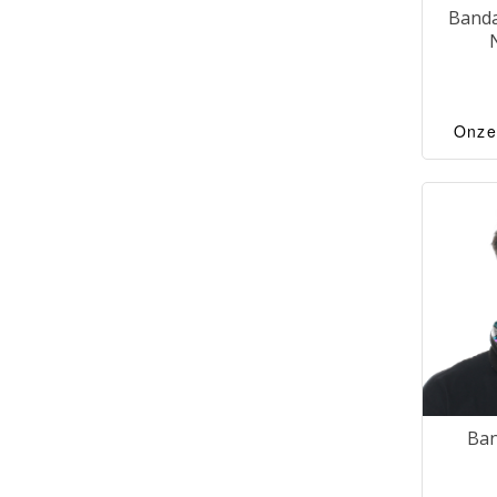
Banda
Onze
Ban
camo
mul
gezic
Ban