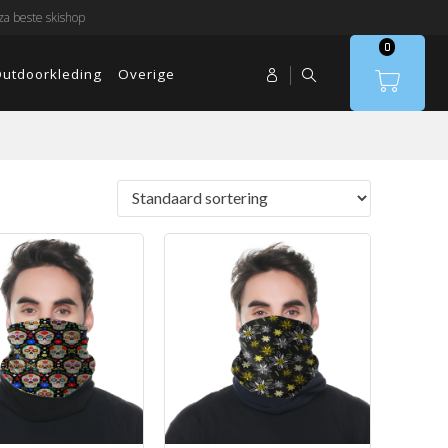
a beste skishop
0
utdoorkleding
Overige