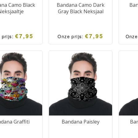
na Camo Black
Bandana Camo Dark
Ban
Neksjaaltje
Gray Black Neksjaal
€
7,95
€
7,95
 prijs:
Onze prijs:
Onze
dana in zwarte
Bandana in donkergrijze
Banda
uflagekleuren.
camouflagekleuren.
kan
Moderne en
Moderne en
g
tifunctionele
multifunctionele
ver
htsbescherming.
gezichtsbescherming.
mondm
mu
gezi
dana Graffiti
Bandana Paisley
Ban