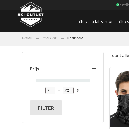
Snell
Ski’s
Skihelmen
Skis
HOME
OVERIGE
BANDANA
Toont alle
Prijs
-
€
Minimum Price
Maximum Price
FILTER