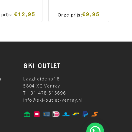
€
12,95
€
9,95
 prijs:
Onze prijs:
na welke voorzien
Gecertificeerde FFP2
 worden van een
mondkapjes.
ecertificeerd
wisselbaar FFP2
asker. Moderne en
ltifunctionele
chtsbescherming.
SKI OUTLET
n
Laagheidehof 8
5804 XC Venray
T
+31 478 515696
info@ski-outlet-venray.nl