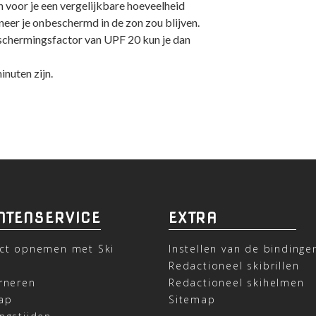
en voor je een vergelijkbare hoeveelheid
er je onbeschermd in de zon zou blijven.
beschermingsfactor van UPF 20 kun je dan
nuten zijn.
NTENSERVICE
EXTRA
ct opnemen met Ski
Instellen van de bindinge
t
Redactioneel skibrillen
rneren
Redactioneel skihelmen
ap
Sitemap