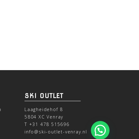
SKI OUTLET
n
Laagheidehof 8
5804 XC Venray
T
+31 478 515696
info@ski-outlet-venray.nl