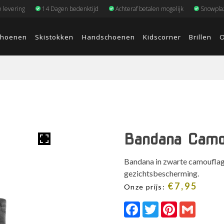
e levering
14 Dagen bedenktijd
Achteraf betalen mogelijk
Snowplaz
choenen
Skistokken
Handschoenen
Kidscorner
Brillen
O
Bandana Camo 
Bandana in zwarte camouflag
gezichtsbescherming.
€
7,95
Onze prijs:
Facebook
Twitter
Pinterest
Gmail