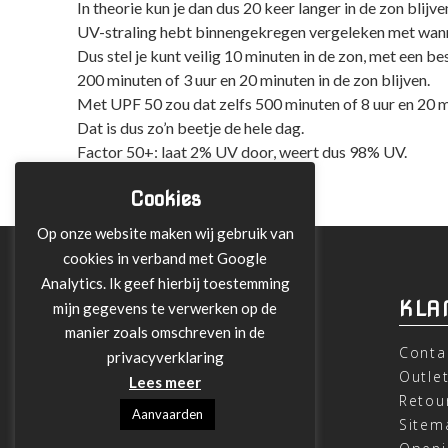
In theorie kun je dan dus 20 keer langer in de zon blijv
UV-straling hebt binnengekregen vergeleken met wanne
Dus stel je kunt veilig 10 minuten in de zon, met een 
200 minuten of 3 uur en 20 minuten in de zon blijven.
Met UPF 50 zou dat zelfs 500 minuten of 8 uur en 20 mi
Dat is dus zo’n beetje de hele dag.
Factor 50+: laat 2% UV door, weert dus 98% UV.
Cookies
Op onze website maken wij gebruik van
cookies in verband met Google
Analytics. Ik geef hierbij toestemming
INFORMATIE
KLA
mijn gegevens te verwerken op de
manier zoals omschreven in de
Over ons
Conta
privacyverklaring
Leveringen
Outle
Lees meer
Betalen met Klarna
Retou
Aanvaarden
Algemene Voorwaarden
Sitem