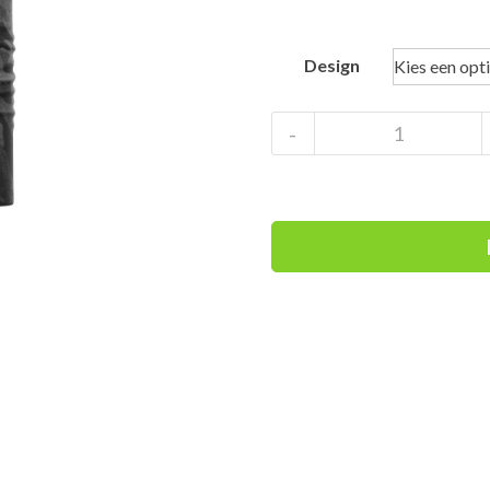
Design
Bandana
-
Camo
Black
Neksjaaltje
aantal