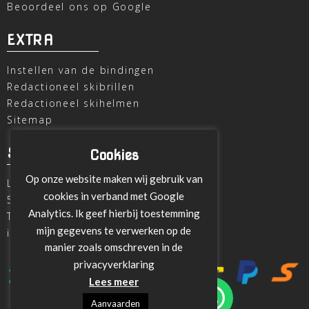
Beoordeel ons op Google
EXTRA
Instellen van de bindingen
Redactioneel skibrillen
Redactioneel skihelmen
Sitemap
SKI OUTLET
Cookies
Op onze website maken wij gebruik van
Laagheidehof 8
cookies in verband met Google
5804 XC Venray
Analytics. Ik geef hierbij toestemming
T
+31 478 515696
mijn gegevens te verwerken op de
info@ski-outlet-venray.nl
manier zoals omschreven in de
privacyverklaring
Lees meer
Aanvaarden