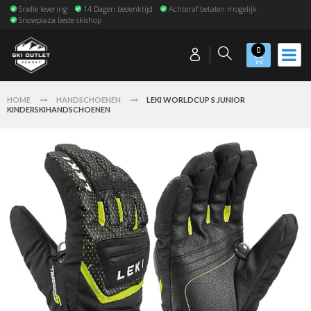
Snelle levering
14 Dagen bedenktijd
Achteraf betalen mogelijk
Snowplaza beste skishop
0
HOME
HANDSCHOENEN
LEKI WORLDCUP S JUNIOR
KINDERSKIHANDSCHOENEN