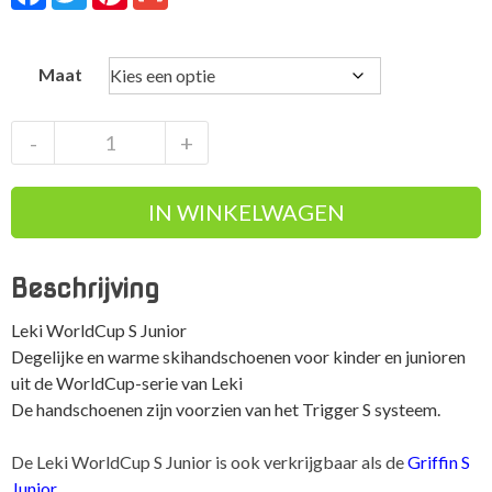
Maat
Leki
-
+
WorldCup
S
IN WINKELWAGEN
Junior
kinderskihandschoenen
aantal
Beschrijving
Leki WorldCup S Junior
Degelijke en warme skihandschoenen voor kinder en junioren
uit de WorldCup-serie van Leki
De handschoenen zijn voorzien van het Trigger S systeem.
De Leki WorldCup S Junior is ook verkrijgbaar als de
Griffin S
Junior
.