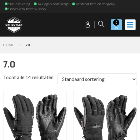
Snelle levering
14 Dagen bedenktijd
Achteraf betalen mogelijk
Snowplaza beste skishop
0
HOME
7.0
7.0
Toont alle 14 resultaten