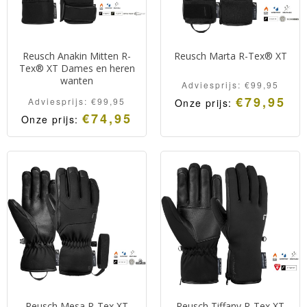
Reusch Anakin Mitten R-
Reusch Marta R-Tex® XT
Tex® XT Dames en heren
wanten
Adviesprijs:
€
99,95
€
79,95
Adviesprijs:
€
99,95
Onze prijs:
€
74,95
Onze prijs:
Reusch Mesa R-Tex XT
Reusch Tiffany R-Tex XT