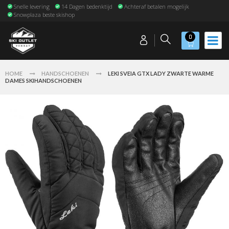
Snelle levering
14 Dagen bedenktijd
Achteraf betalen mogelijk
Snowplaza beste skishop
0
HOME
HANDSCHOENEN
LEKI SVEIA GTX LADY ZWARTE WARME
DAMES SKIHANDSCHOENEN