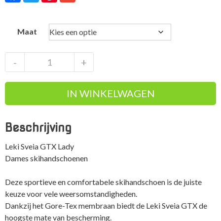
Maat
Leki
-
+
Sveia
GTX
IN WINKELWAGEN
Lady
zwarte
warme
Beschrijving
dames
skihandschoenen
Leki Sveia GTX Lady
aantal
Dames skihandschoenen
Deze sportieve en comfortabele skihandschoen is de juiste
keuze voor vele weersomstandigheden.
Dankzij het Gore-Tex membraan biedt de Leki Sveia GTX de
hoogste mate van bescherming.