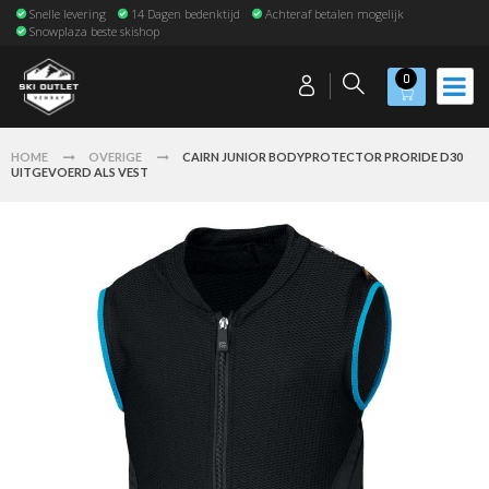
Snelle levering
14 Dagen bedenktijd
Achteraf betalen mogelijk
Snowplaza beste skishop
0
HOME
OVERIGE
CAIRN JUNIOR BODYPROTECTOR PRORIDE D30
UITGEVOERD ALS VEST