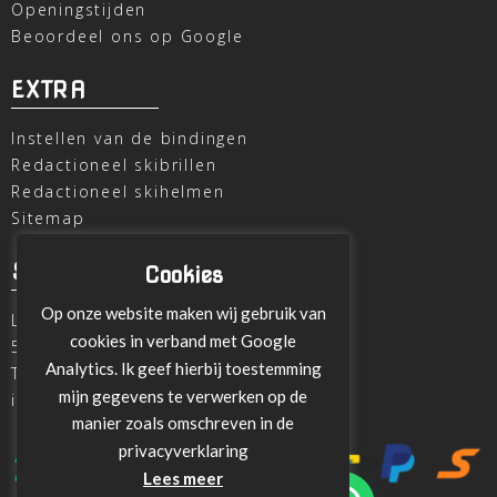
Openingstijden
Beoordeel ons op Google
EXTRA
Instellen van de bindingen
Redactioneel skibrillen
Redactioneel skihelmen
Sitemap
SKI OUTLET
Cookies
Op onze website maken wij gebruik van
Laagheidehof 8
cookies in verband met Google
5804 XC Venray
Analytics. Ik geef hierbij toestemming
T
+31 478 515696
mijn gegevens te verwerken op de
info@ski-outlet-venray.nl
manier zoals omschreven in de
privacyverklaring
Lees meer