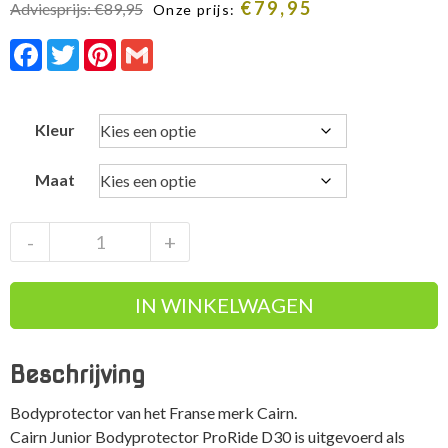
€
79,95
Adviesprijs:
€
89,95
Onze prijs:
Facebook
Twitter
Pinterest
Gmail
Kleur
Maat
Cairn
-
+
Junior
Bodyprotector
IN WINKELWAGEN
ProRide
D30
uitgevoerd
Beschrijving
als
vest
Bodyprotector van het Franse merk Cairn.
aantal
Cairn Junior Bodyprotector ProRide D30 is uitgevoerd als