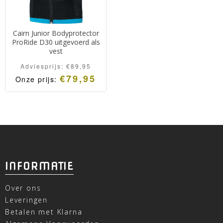
Cairn Junior Bodyprotector
ProRide D30 uitgevoerd als
vest
Adviesprijs:
€
89,95
€
79,95
Onze prijs:
INFORMATIE
Over ons
Leveringen
Betalen met Klarna