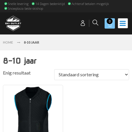
Snelle levering
14 Dagen bedenktijd
Achteraf betalen mogelijk
Snowplaza beste skishop
0
HOME
8-10 JAAR
8-10 jaar
Enig resultaat