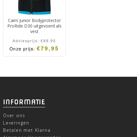
Cairn Junior Bodyprotector
ProRide D30 uitgevoerd als
vest
Adviesprijs:
€
89,95
€
79,95
Onze prijs:
INFORMATIE
Over ons
Leveringen
Betalen met Klarna