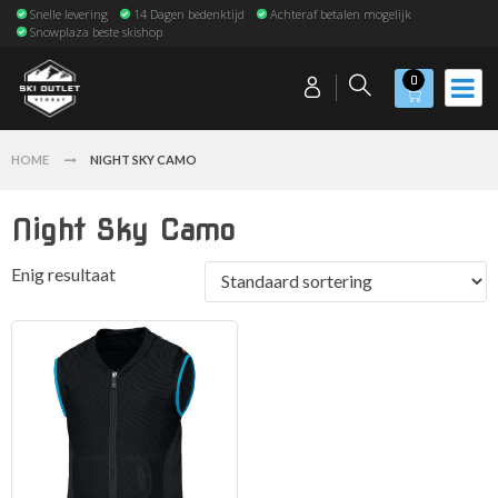
Snelle levering
14 Dagen bedenktijd
Achteraf betalen mogelijk
Snowplaza beste skishop
0
HOME
NIGHT SKY CAMO
Night Sky Camo
Enig resultaat