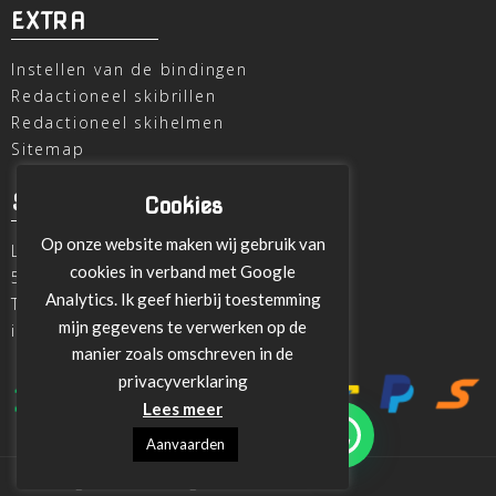
EXTRA
Instellen van de bindingen
Redactioneel skibrillen
Redactioneel skihelmen
Sitemap
SKI OUTLET
Cookies
Op onze website maken wij gebruik van
Laagheidehof 8
cookies in verband met Google
5804 XC Venray
Analytics. Ik geef hierbij toestemming
T
+31 478 515696
mijn gegevens te verwerken op de
info@ski-outlet-venray.nl
manier zoals omschreven in de
privacyverklaring
Lees meer
Aanvaarden
Design en ontwikeling:
Towerweb