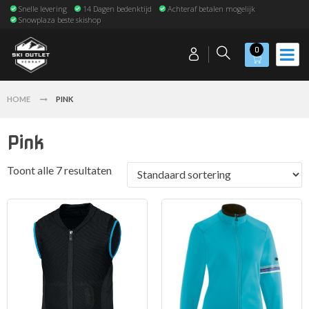
Snelle levering
14 Dagen bedenktijd
Achteraf betalen mogelijk
Snowplaza beste skishop
0
HOME
PINK
Pink
Toont alle 7 resultaten