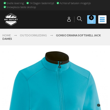
Snelle levering
14 Dagen bedenktijd
Achteraf betalen mogelijk
Snowplaza beste skishop
0
HOME
OUTDOORKLEDING
GONSO DRAINA SOFTSHELL JACK
DAMES