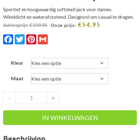
Sportief en hoogwaardig softshell jack voor dames.
Winddicht en waterafstotend. Designvol om casual te dragen.
€
54,95
Adviesprijs:
€
109,95
Onze prijs:
Facebook
Twitter
Pinterest
Gmail
Kleur
Maat
Gonso
-
+
Draina
softshell
IN WINKELWAGEN
jack
dames
aantal
Beschrijving