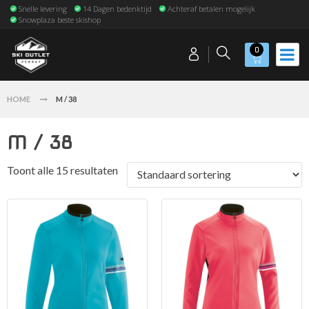
Snelle levering
14 Dagen bedenktijd
Achteraf betalen mogelijk
Snowplaza beste skishop
0
HOME
M / 38
M / 38
Toont alle 15 resultaten