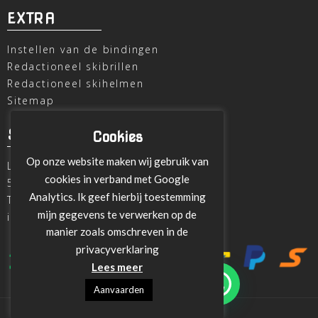
EXTRA
Instellen van de bindingen
Redactioneel skibrillen
Redactioneel skihelmen
Sitemap
SKI OUTLET
Cookies
Op onze website maken wij gebruik van
Laagheidehof 8
cookies in verband met Google
5804 XC Venray
Analytics. Ik geef hierbij toestemming
T
+31 478 515696
mijn gegevens te verwerken op de
info@ski-outlet-venray.nl
manier zoals omschreven in de
privacyverklaring
Lees meer
Aanvaarden
Design en ontwikeling:
Towerweb