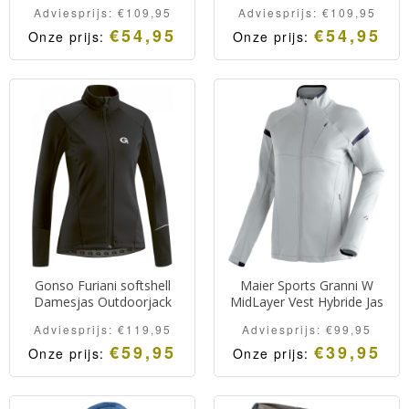
Adviesprijs:
€
109,95
Adviesprijs:
€
109,95
€
54,95
€
54,95
Onze prijs:
Onze prijs:
Gonso Furiani softshell
Maier Sports Granni W
Damesjas Outdoorjack
MidLayer Vest Hybride Jas
Adviesprijs:
€
119,95
Adviesprijs:
€
99,95
€
59,95
€
39,95
Onze prijs:
Onze prijs: