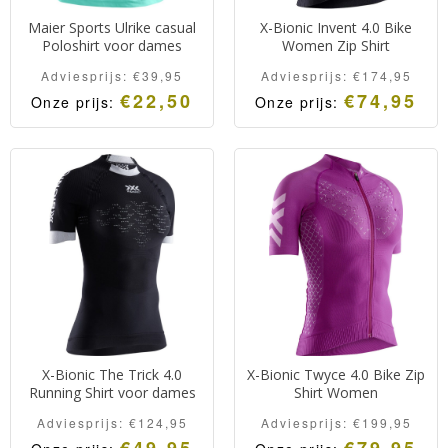
Maier Sports Ulrike casual
X-Bionic Invent 4.0 Bike
Poloshirt voor dames
Women Zip Shirt
Adviesprijs:
€
39,95
Adviesprijs:
€
174,95
€
22,50
€
74,95
Onze prijs:
Onze prijs:
X-Bionic The Trick 4.0
X-Bionic Twyce 4.0 Bike Zip
Running Shirt voor dames
Shirt Women
Adviesprijs:
€
124,95
Adviesprijs:
€
199,95
€
49,95
€
79,95