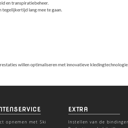
eid en transpiratiebeheer.
 tegelijkertijd lang mee te gaan.
prestaties willen optimaliseren met innovatieve kledingtechnologie
NTENSERVICE
EXTRA
ct opnemen met Ski
Instellen van de bindinge