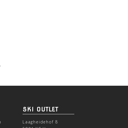
.
SKI OUTLET
n
Laagheidehof 8