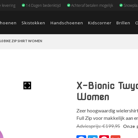
e levering
14 Dagen bedenktijd
Achteraf betalen mogelijk
Snowplaz
choenen
Skistokken
Handschoenen
Kidscorner
Brillen
O
.0 BIKE ZIP SHIRT WOMEN
X-Bionic Twyc
Women
Zeer hoogwaardig wielershirt
Full Zip voor makkelijk aan en
Adviesprijs:
€
199,95
Onze p
Facebook
Twitter
Pinterest
Gmail