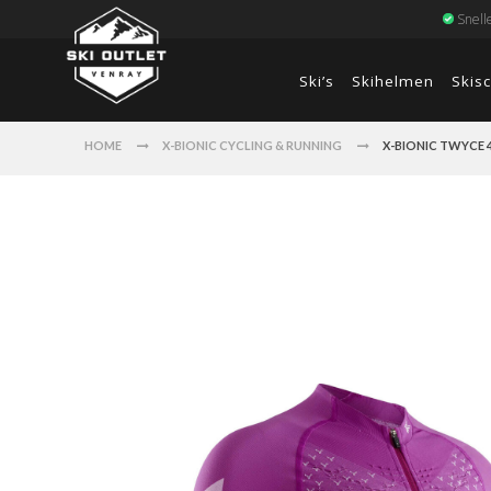
Snell
Ski’s
Skihelmen
Skis
HOME
X-BIONIC CYCLING & RUNNING
X-BIONIC TWYCE 4