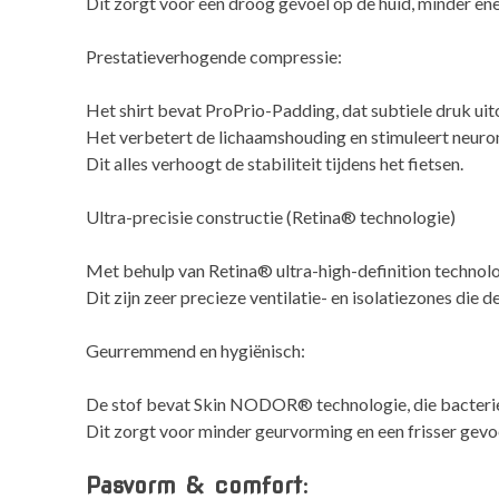
Dit zorgt voor een droog gevoel op de huid, minder ene
Prestatieverhogende compressie:
Het shirt bevat ProPrio-Padding, dat subtiele druk uit
Het verbetert de lichaamshouding en stimuleert neurom
Dit alles verhoogt de stabiliteit tijdens het fietsen.
Ultra-precisie constructie (Retina® technologie)
Met behulp van Retina® ultra-high-definition technol
Dit zijn zeer precieze ventilatie- en isolatiezones die 
Geurremmend en hygiënisch:
De stof bevat Skin NODOR® technologie, die bacteri
Dit zorgt voor minder geurvorming en een frisser gevoe
Pasvorm & comfort: