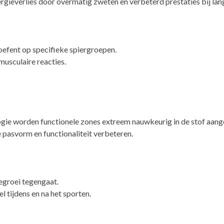
rgieverlies door overmatig zweten en verbeterd prestaties bij lang
oefent op specifieke spiergroepen.
usculaire reacties.
ogie worden functionele zones extreem nauwkeurig in de stof aang
de pasvorm en functionaliteit verbeteren.
egroei tegengaat.
l tijdens en na het sporten.