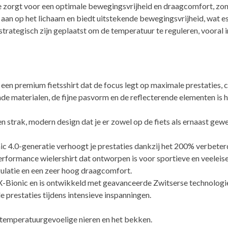
e zorgt voor een optimale bewegingsvrijheid en draagcomfort, zond
 aan op het lichaam en biedt uitstekende bewegingsvrijheid, wat ess
ategisch zijn geplaatst om de temperatuur te reguleren, vooral in
een premium fietsshirt dat de focus legt op maximale prestaties, 
materialen, de fijne pasvorm en de reflecterende elementen is he
 strak, modern design dat je er zowel op de fiets als ernaast gewel
ic 4.0-generatie verhoogt je prestaties dankzij het 200% verbe
erformance wielershirt dat ontworpen is voor sportieve en veeleise
gulatie en een zeer hoog draagcomfort.
n X-Bionic en is ontwikkeld met geavanceerde Zwitserse technologi
 prestaties tijdens intensieve inspanningen.
e temperatuurgevoelige nieren en het bekken.