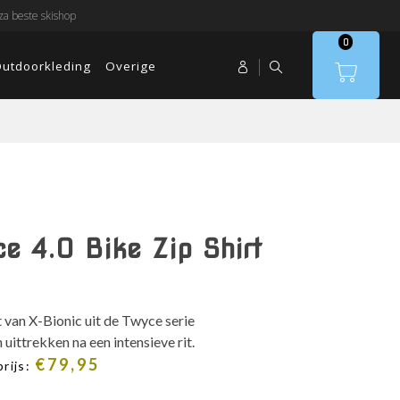
a beste skishop
0
utdoorkleding
Overige
e 4.0 Bike Zip Shirt
 van X-Bionic uit de Twyce serie
 uittrekken na een intensieve rit.
€
79,95
rijs: