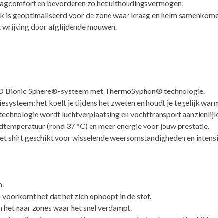
aagcomfort en bevorderen zo het uithoudingsvermogen.
k is geoptimaliseerd voor de zone waar kraag en helm samenkome
wrijving door afglijdende mouwen.
ve 3D Bionic Sphere®-systeem met ThermoSyphon® technologie.
iesysteem: het koelt je tijdens het zweten en houdt je tegelijk warm
nologie wordt luchtverplaatsing en vochttransport aanzienlijk 
idtemperatuur (rond 37 °C) en meer energie voor jouw prestatie.
t shirt geschikt voor wisselende weersomstandigheden en intensie
m.
 voorkomt het dat het zich ophoopt in de stof.
n het naar zones waar het snel verdampt.