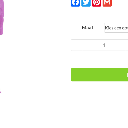
Maat
X-
-
Bionic
Twyce
4.0
Bike
Zip
Shirt
Women
aantal