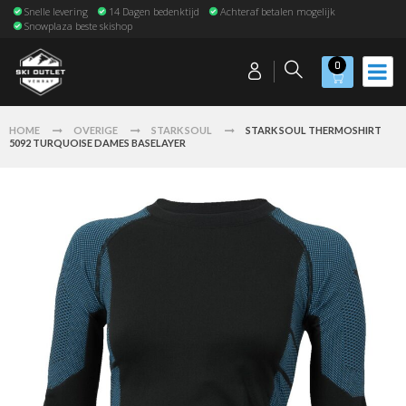
Snelle levering
14 Dagen bedenktijd
Achteraf betalen mogelijk
Snowplaza beste skishop
0
HOME
OVERIGE
STARK SOUL
STARK SOUL THERMOSHIRT
5092 TURQUOISE DAMES BASELAYER