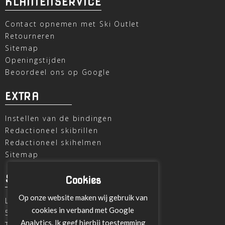
KLANTENSERVICE
Contact opnemen met Ski Outlet
Retourneren
Sitemap
Openingstijden
Beoordeel ons op Google
EXTRA
Instellen van de bindingen
Redactioneel skibrillen
Redactioneel skihelmen
Sitemap
SKI OUTLET
Cookies
Op onze website maken wij gebruik van
Laagheidehof 8
cookies in verband met Google
5804 XC Venray
Analytics. Ik geef hierbij toestemming
T
+31 478 515696