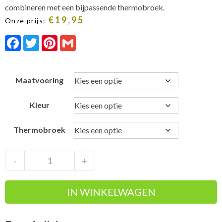
combineren met een bijpassende thermobroek.
€
19,95
Onze prijs:
Facebook
Twitter
Pinterest
Gmail
Maatvoering
Kleur
Thermobroek
Stark
-
+
Soul
Thermoshirt
IN WINKELWAGEN
5092
Turquoise
Dames