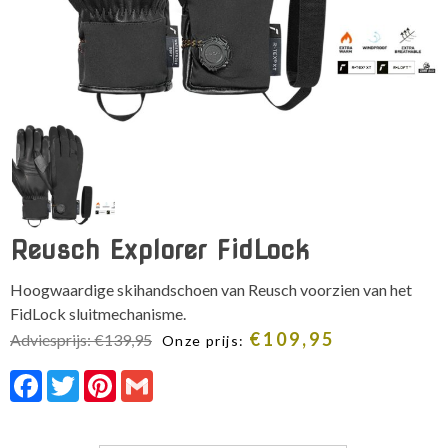
Reusch Explorer FidLock
Hoogwaardige skihandschoen van Reusch voorzien van het
FidLock sluitmechanisme.
€
109,95
Adviesprijs:
€
139,95
Onze prijs:
Facebook
Twitter
Pinterest
Gmail