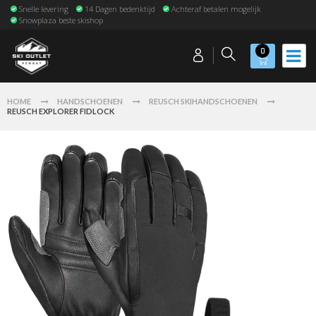
Snelle levering
14 Dagen bedenktijd
Achteraf betalen mogelijk
Snowplaza beste skishop
0
HOME
HANDSCHOENEN
REUSCH SKIHANDSCHOENEN
REUSCH EXPLORER FIDLOCK