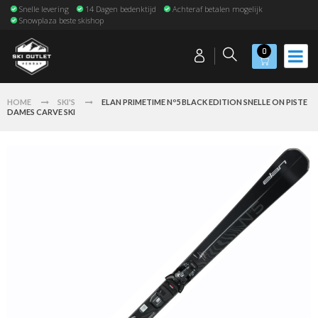
Snelle levering
14 Dagen bedenktijd
Achteraf betalen mogelijk
Snowplaza beste skishop
0
HOME
SKI'S
ELAN PRIMETIME Nº5 BLACK EDITION SNELLE ON PISTE
DAMES CARVE SKI