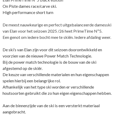
dames
On Piste dames race/carve ski.
carve
High performance short turn
ski
aantal
De meest nauwkeurige en perfect uitgebalanceerde damesski
van Elan voor het seizoen 2025 /26 heet PrimeTime Nº5.
Een genot om iedere bocht mee te skiën. Iedere afdaling weer.
De ski’s van Elan zijn voor dit seizoen doorontwikkeld en
voorzien van de nieuwe Power Match Technologie.
Bij de power match technologie is de bouw van de ski
afgestemd op de skiër.
De keuze van verschillende materialen en hun eigenschappen
spelen hierbij een belangrijke rol.
Afhankelijk van het type ski worden er verschillende
houtsoorten gebruikt die zo hun eigen eigenschappen hebben.
Aan de binnenzijde van de ski is een versterkt materiaal
aangebracht.