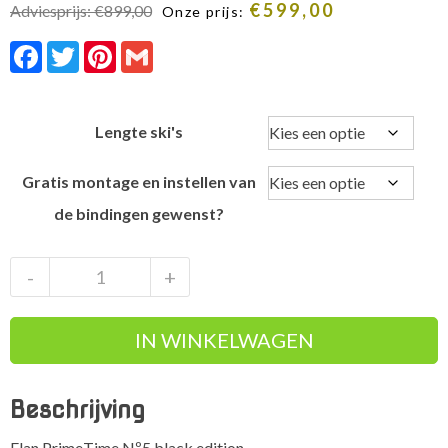
€
599,00
Adviesprijs:
€
899,00
Onze prijs:
Facebook
Twitter
Pinterest
Gmail
Lengte ski's
Gratis montage en instellen van
de bindingen gewenst?
Elan
-
+
PrimeTime
Nº5
IN WINKELWAGEN
black
edition
snelle
Beschrijving
on
piste
Elan PrimeTime Nº5 black edition