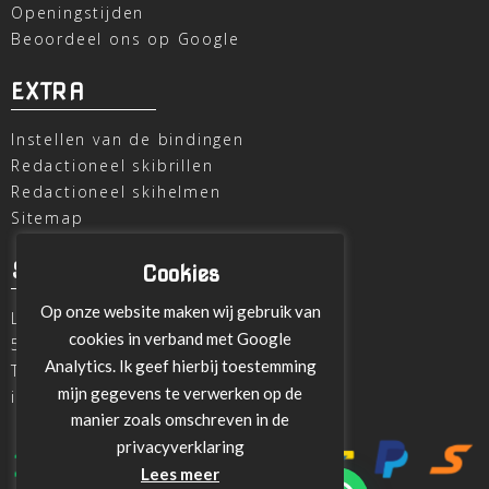
Openingstijden
Beoordeel ons op Google
EXTRA
Instellen van de bindingen
Redactioneel skibrillen
Redactioneel skihelmen
Sitemap
SKI OUTLET
Cookies
Op onze website maken wij gebruik van
Laagheidehof 8
cookies in verband met Google
5804 XC Venray
Analytics. Ik geef hierbij toestemming
T
+31 478 515696
mijn gegevens te verwerken op de
info@ski-outlet-venray.nl
manier zoals omschreven in de
privacyverklaring
Lees meer