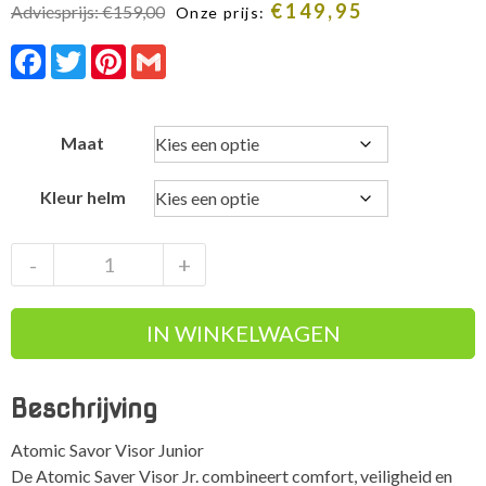
€
149,95
Adviesprijs:
€
159,00
Onze prijs:
Facebook
Twitter
Pinterest
Gmail
Maat
Kleur helm
Atomic
-
+
Savor
Visor
IN WINKELWAGEN
Jr
kindervizierhelm
Black
Beschrijving
aantal
Atomic Savor Visor Junior
De Atomic Saver Visor Jr. combineert comfort, veiligheid en