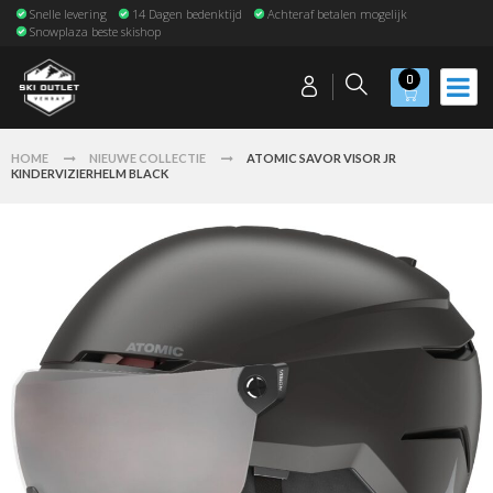
Snelle levering
14 Dagen bedenktijd
Achteraf betalen mogelijk
Snowplaza beste skishop
0
HOME
NIEUWE COLLECTIE
ATOMIC SAVOR VISOR JR
KINDERVIZIERHELM BLACK