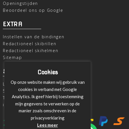
Openingstijden
Beoordeel ons op Google
EXTRA
Instellen van de bindingen
Redactioneel skibrillen
Redactioneel skihelmen
Sitemap
SKI OUTLET
Cookies
Op onze website maken wij gebruik van
Laagheidehof 8
cookies in verband met Google
5804 XC Venray
Analytics. Ik geef hierbij toestemming
T
+31 478 515696
mijn gegevens te verwerken op de
info@ski-outlet-venray.nl
manier zoals omschreven in de
privacyverklaring
Lees meer