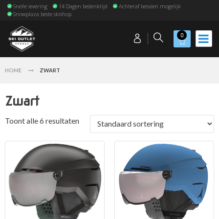
Snelle levering
14 Dagen bedenktijd
Achteraf betalen mogelijk
Snowplaza beste skishop
0
HOME
ZWART
Zwart
Toont alle 6 resultaten