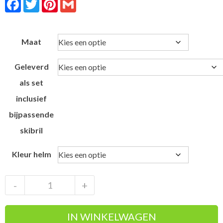
Facebook
Twitter
Pinterest
Gmail
Maat
Geleverd
als set
inclusief
bijpassende
skibril
Kleur helm
Giro
-
+
Tenet
MiPS
IN WINKELWAGEN
Dark