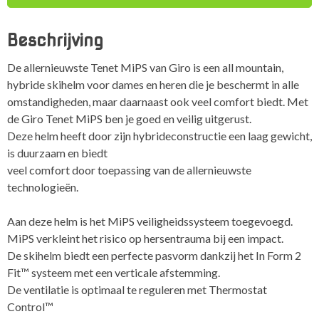
Shark
all
Beschrijving
mountain
skihelm
De allernieuwste Tenet MiPS van Giro is een all mountain,
aantal
hybride skihelm voor dames en heren die je beschermt in alle
omstandigheden, maar daarnaast ook veel comfort biedt. Met
de Giro Tenet MiPS ben je goed en veilig uitgerust.
Deze helm heeft door zijn hybrideconstructie een laag gewicht,
is duurzaam en biedt
veel comfort door toepassing van de allernieuwste
technologieën.
Aan deze helm is het MiPS veiligheidssysteem toegevoegd.
MiPS verkleint het risico op hersentrauma bij een impact.
De skihelm biedt een perfecte pasvorm dankzij het In Form 2
Fit™ systeem met een verticale afstemming.
De ventilatie is optimaal te reguleren met Thermostat
Control™