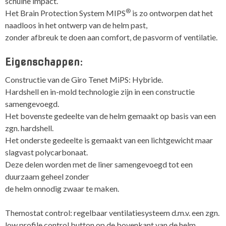
schuine impact.
®
Het Brain Protection System MIPS
is zo ontworpen dat het
naadloos in het ontwerp van de helm past,
zonder afbreuk te doen aan comfort, de pasvorm of ventilatie.
Eigenschappen:
Constructie van de Giro Tenet MiPS: Hybride.
Hardshell en in-mold technologie zijn in een constructie
samengevoegd.
Het bovenste gedeelte van de helm gemaakt op basis van een
zgn. hardshell.
Het onderste gedeelte is gemaakt van een lichtgewicht maar
slagvast polycarbonaat.
Deze delen worden met de liner samengevoegd tot een
duurzaam geheel zonder
de helm onnodig zwaar te maken.
Themostat control: regelbaar ventilatiesysteem d.m.v. een zgn.
low profile control button op de bovenkant van de helm.