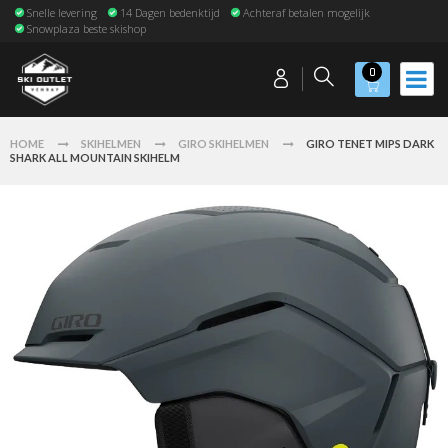
Snelle levering
14 Dagen bedenktijd
Achteraf betalen mogelijk
Snowplaza beste skishop
0
HOME
SKIHELMEN
GIRO SKIHELMEN
GIRO TENET MIPS DARK
SHARK ALL MOUNTAIN SKIHELM