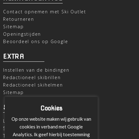
Contact opnemen met Ski Outlet
Retourneren
Sitemap
Openingstijden
Beoordeel ons op Google
EXTRA
Instellen van de bindingen
Redactioneel skibrillen
Redactioneel skihelmen
Sitemap
SKI OUTLET
Cookies
Op onze website maken wij gebruik van
Laagheidehof 8
cookies in verband met Google
5804 XC Venray
Analytics. Ik geef hierbij toestemming
T
+31 478 515696