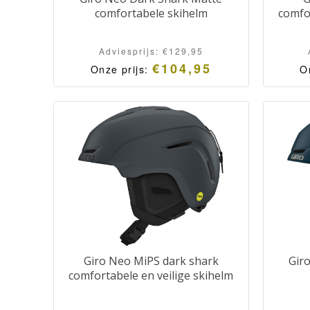
comfortabele skihelm
comfor
Adviesprijs:
€
129,95
€
104,95
Onze prijs:
O
Giro Neo MiPS dark shark
Gir
comfortabele en veilige skihelm