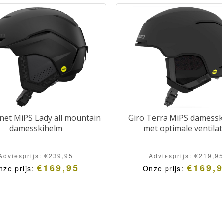
net MiPS Lady all mountain
Giro Terra MiPS damess
damesskihelm
met optimale ventilat
Adviesprijs:
€
239,95
Adviesprijs:
€
219,9
€
169,95
€
169,
nze prijs:
Onze prijs: