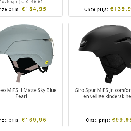
Adviesprijs:
€
169,95
€
134,95
€
139,
nze prijs:
Onze prijs:
eo MiPS II Matte Sky Blue
Giro Spur MiPS Jr. comfo
Pearl
en veilige kinderskih
€
169,95
€
99,9
nze prijs:
Onze prijs: