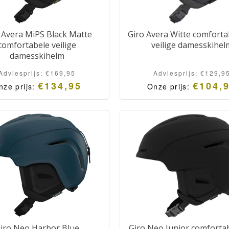
 Avera MiPS Black Matte
Giro Avera Witte comforta
comfortabele veilige
veilige damesskihel
damesskihelm
Adviesprijs:
€
169,95
Adviesprijs:
€
129,9
€
134,95
€
104,
nze prijs:
Onze prijs:
iro Neo Harbor Blue
Giro Neo Junior comforta