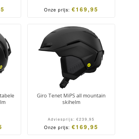
95
€
169,95
Onze prijs:
rtabele
Giro Tenet MiPS all mountain
elm
skihelm
Adviesprijs:
€
239,95
5
€
169,95
Onze prijs: