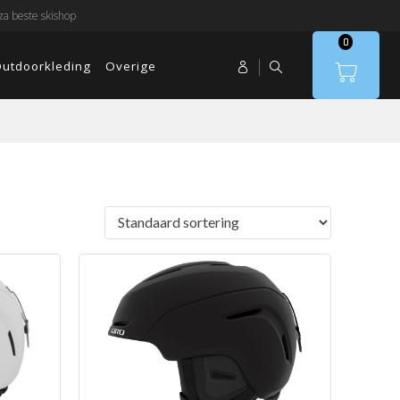
a beste skishop
0
utdoorkleding
Overige