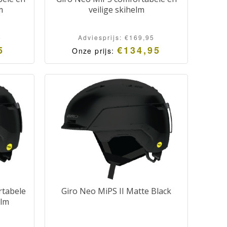
m
veilige skihelm
5
Adviesprijs:
€
169,95
5
€
134,95
Onze prijs:
rtabele
Giro Neo MiPS II Matte Black
elm