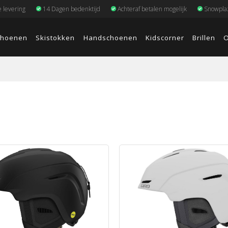
e levering
14 Dagen bedenktijd
Achteraf betalen mogelijk
Snowplaz
choenen
Skistokken
Handschoenen
Kidscorner
Brillen
O