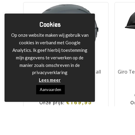
Cookies
Op onze website maken wij gebruik van
cookies in verband met Google
Analytics. Ik geef hierbij toestemming
mijn gegevens te verwerken op de
manier zoals omschreven in de
Giro Tenet MiPS Dark Shark all
Giro Te
privacyverklaring
mountain skihelm
Lees meer
Aanvaarden
Adviesprijs:
€
239,95
€
169,95
Onze prijs:
O