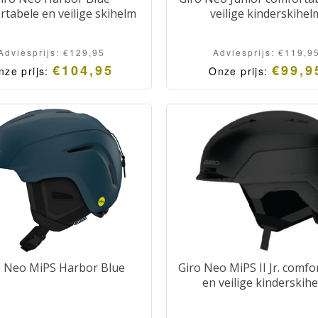
tabele en veilige skihelm
veilige kinderskihel
Adviesprijs:
€
129,95
Adviesprijs:
€
119,9
€
104,95
€
99,9
nze prijs:
Onze prijs:
o Neo MiPS Harbor Blue
Giro Neo MiPS II Jr. comfo
en veilige kinderskih