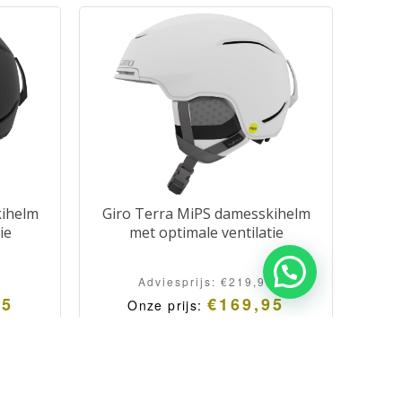
kihelm
Giro Terra MiPS damesskihelm
ie
met optimale ventilatie
5
Adviesprijs:
€
219,95
95
€
169,95
Onze prijs: