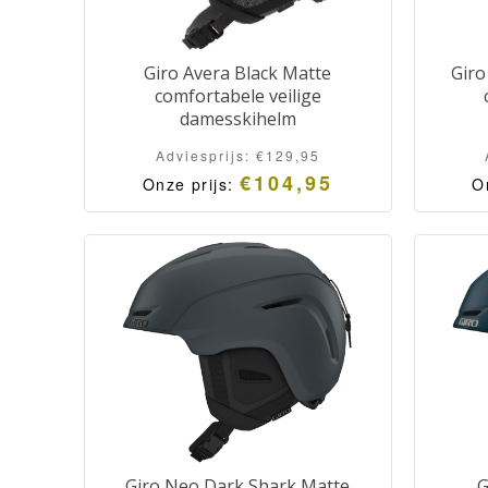
Giro Avera Black Matte
Giro
comfortabele veilige
damesskihelm
Adviesprijs:
€
129,95
€
104,95
Onze prijs:
O
Giro Neo Dark Shark Matte
G