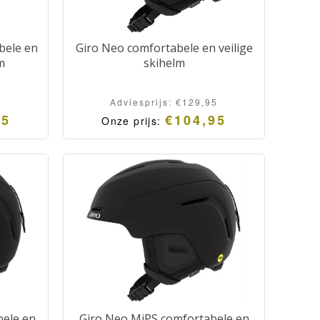
bele en
Giro Neo comfortabele en veilige
m
skihelm
5
Adviesprijs:
€
129,95
95
€
104,95
Onze prijs:
bele en
Giro Neo MiPS comfortabele en