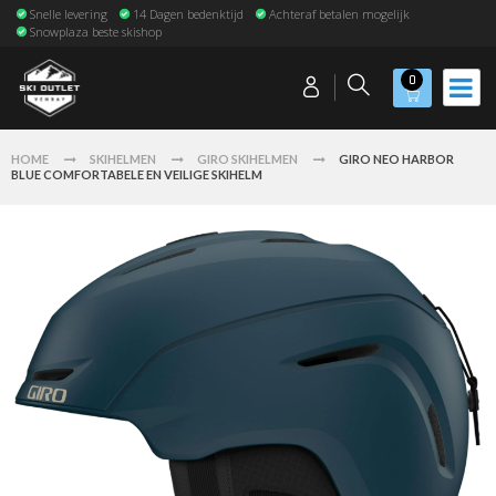
Snelle levering
14 Dagen bedenktijd
Achteraf betalen mogelijk
Snowplaza beste skishop
0
HOME
SKIHELMEN
GIRO SKIHELMEN
GIRO NEO HARBOR
BLUE COMFORTABELE EN VEILIGE SKIHELM