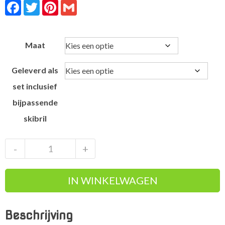
Facebook
Twitter
Pinterest
Gmail
Maat
Geleverd als
set inclusief
bijpassende
skibril
Giro
-
+
Neo
Harbor
IN WINKELWAGEN
Blue
comfortabele
en
Beschrijving
veilige