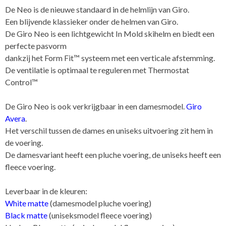
skihelm
De Neo is de nieuwe standaard in de helmlijn van Giro.
aantal
Een blijvende klassieker onder de helmen van Giro.
De Giro Neo is een lichtgewicht In Mold skihelm en biedt een
perfecte pasvorm
dankzij het Form Fit™ systeem met een verticale afstemming.
De ventilatie is optimaal te reguleren met Thermostat
Control™
De Giro Neo is ook verkrijgbaar in een damesmodel.
Giro
Avera
.
Het verschil tussen de dames en uniseks uitvoering zit hem in
de voering.
De damesvariant heeft een pluche voering, de uniseks heeft een
fleece voering.
Leverbaar in de kleuren:
White matte
(damesmodel pluche voering)
Black matte
(uniseksmodel fleece voering)