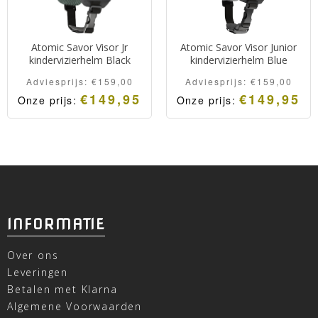
Atomic Savor Visor Jr
Atomic Savor Visor Junior
kindervizierhelm Black
kindervizierhelm Blue
Adviesprijs:
€
159,00
Adviesprijs:
€
159,00
€
149,95
€
149,95
Onze prijs:
Onze prijs:
INFORMATIE
Over ons
Leveringen
Betalen met Klarna
Algemene Voorwaarden