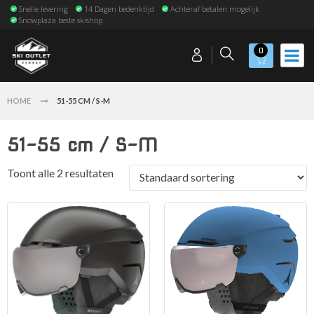
Snelle levering
14 Dagen bedenktijd
Achteraf betalen mogelijk
Snowplaza beste skishop
0
HOME
51-55 CM / S-M
51-55 cm / S-M
Toont alle 2 resultaten