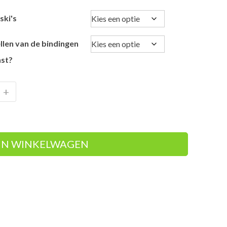
ski's
llen van de bindingen
st?
+
IN WINKELWAGEN