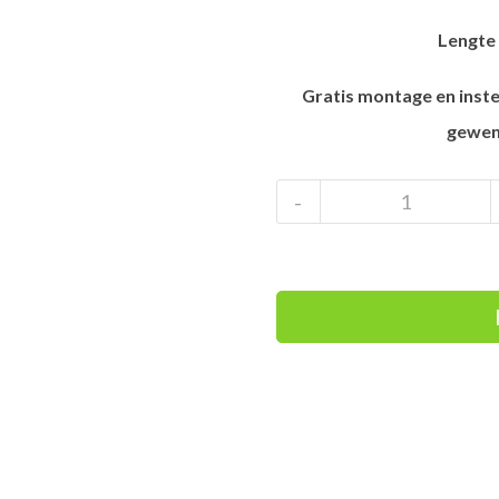
Lengte 
Gratis montage en inste
gewen
Elan
-
Formula
makkelijke
kinderski
2024
aantal