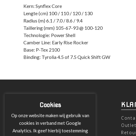
Kern: Synflex Core
Lengte (cm) 100 / 110 / 120 / 130
Radius (m) 6.1 / 7.0 / 8.6 / 9.4
Taillering (mm) 105-67-93 @ 100-120
Technologie: Power Shell
Camber Line: Early Rise Rocker
Base: P-Tex 2100
Binding: Tyrolia 4.5 of 7.5 Quick Shift GW
INFORMATIE
KLA
Cookies
Op onze website maken wij gebruik van
Over ons
Conta
cookies in verband met Google
Leveringen
Outle
Analytics. Ik geef hierbij toestemming
Betalen met Klarna
Retou