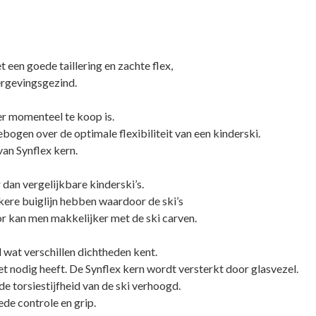
een goede taillering en zachte flex,
ergevingsgezind.
er momenteel te koop is.
bogen over de optimale flexibiliteit van een kinderski.
an Synflex kern.
 dan vergelijkbare kinderski’s.
kere buiglijn hebben waardoor de ski’s
r kan men makkelijker met de ski carven.
l wat verschillen dichtheden kent.
 nodig heeft. De Synflex kern wordt versterkt door glasvezel.
 de torsiestijfheid van de ski verhoogd.
ede controle en grip.