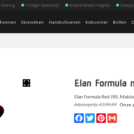
e levering
14 Dagen bedenktijd
Achteraf betalen mogelijk
Snowplaz
choenen
Skistokken
Handschoenen
Kidscorner
Brillen
O
Elan Formula 
Elan Formula Red JRS. Makkeli
Adviesprijs:
€
199,99
Onze p
Facebook
Twitter
Pinterest
Gmail