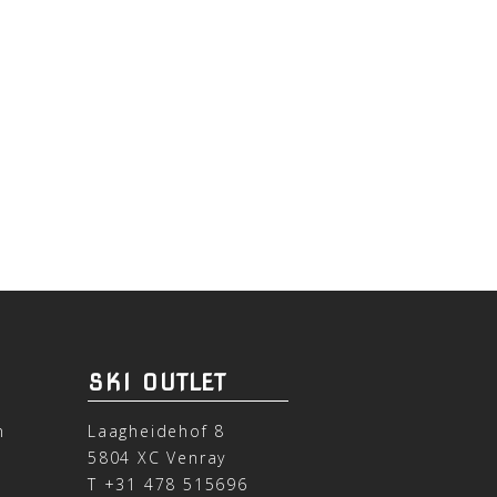
SKI OUTLET
n
Laagheidehof 8
5804 XC Venray
T
+31 478 515696