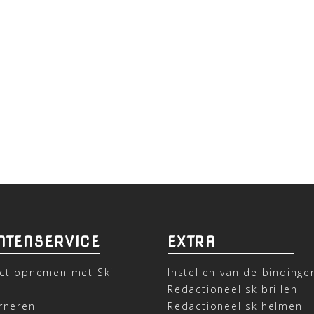
NTENSERVICE
EXTRA
ct opnemen met Ski
Instellen van de bindinge
t
Redactioneel skibrillen
rneren
Redactioneel skihelmen