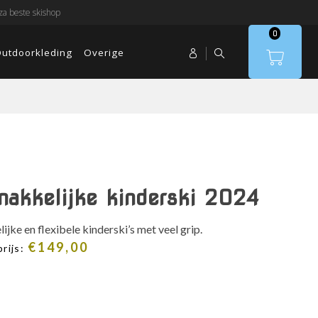
a beste skishop
0
utdoorkleding
Overige
makkelijke kinderski 2024
jke en flexibele kinderski’s met veel grip.
€
149,00
rijs: