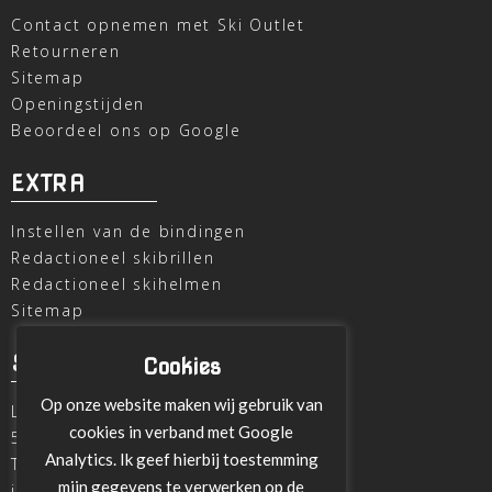
Contact opnemen met Ski Outlet
Retourneren
Sitemap
Openingstijden
Beoordeel ons op Google
EXTRA
Instellen van de bindingen
Redactioneel skibrillen
Redactioneel skihelmen
Sitemap
SKI OUTLET
Cookies
Op onze website maken wij gebruik van
Laagheidehof 8
cookies in verband met Google
5804 XC Venray
Analytics. Ik geef hierbij toestemming
T
+31 478 515696
mijn gegevens te verwerken op de
info@ski-outlet-venray.nl