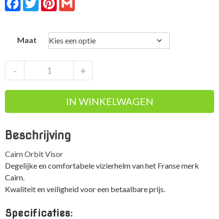
Maat
Cairn
-
+
Orbit
Visor
IN WINKELWAGEN
skihelm
met
vizier
Beschrijving
aantal
Cairn Orbit Visor
Degelijke en comfortabele vizierhelm van het Franse merk
Cairn.
Kwaliteit en veiligheid voor een betaalbare prijs.
Specificaties: