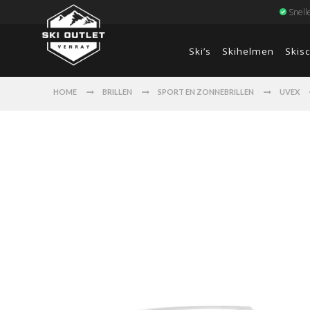
Snell
Ski’s
Skihelmen
Skis
HOME
BRILLEN
SPORT EN ZONNEBRILLEN
UVEX