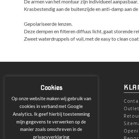
De armen van het montuur zijn individueel aanpasbaar.
Krasbestendig aan de buitenzijde en anti-damp aan de 
Gepolariseerde lenzen.
Deze dempen en filteren diffuus licht, gaat storende ref
Zweet waterdruppels of vuil, met de easy to clean coa
INFORMATIE
KLA
Cookies
Op onze website maken wij gebruik van
Over ons
Conta
cookies in verband met Google
Leveringen
Outle
Analytics. Ik geef hierbij toestemming
Betalen met Klarna
Retou
mijn gegevens te verwerken op de
Algemene Voorwaarden
Sitem
manier zoals omschreven in de
Verzending
Openi
privacyverklaring
Privacy verklaring
Beoor