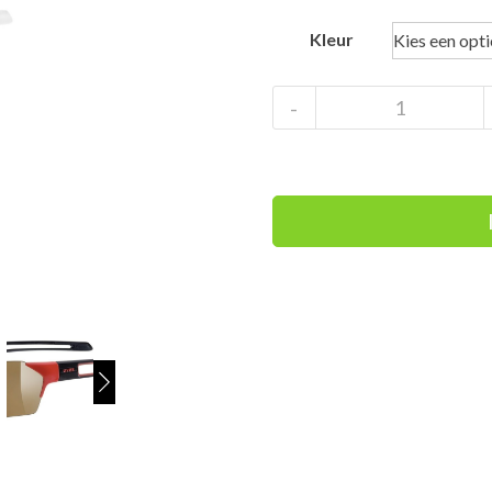
Kleur
Uvex
-
SGL
202
Polarized
aantal