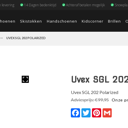
e levering
14 Dagen bedenktijd
Achteraf betalen mogelijk
Snowplaz
choenen
Skistokken
Handschoenen
Kidscorner
Brillen
O
UVEX SGL 202 POLARIZED
Uvex SGL 202
Uvex SGL 202 Polarized
Adviesprijs:
€
99,95
Onze pr
Facebook
Twitter
Pinterest
Gmail