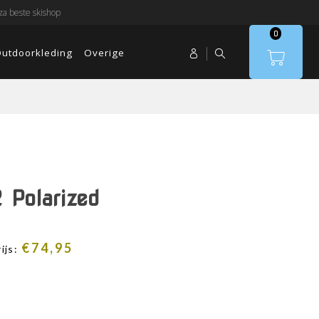
a beste skishop
0
utdoorkleding
Overige
 Polarized
€
74,95
ijs: