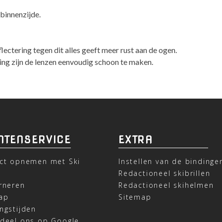
binnenzijde.
lectering tegen dit alles geeft meer rust aan de ogen.
ting zijn de lenzen eenvoudig schoon te maken.
NTENSERVICE
EXTRA
ct opnemen met Ski
Instellen van de bindinge
t
Redactioneel skibrillen
rneren
Redactioneel skihelmen
ap
Sitemap
ngstijden
deel ons op Google