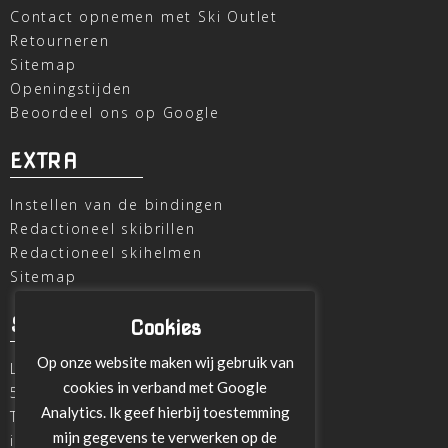
Contact opnemen met Ski Outlet
Retourneren
Sitemap
Openingstijden
Beoordeel ons op Google
EXTRA
Instellen van de bindingen
Redactioneel skibrillen
Redactioneel skihelmen
Sitemap
SKI OUTLET
Cookies
Op onze website maken wij gebruik van
Laagheidehof 8
cookies in verband met Google
5804 XC Venray
Analytics. Ik geef hierbij toestemming
T
+31 478 515696
mijn gegevens te verwerken op de
info@ski-outlet-venray.nl