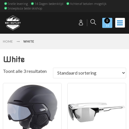
Snelle levering
14 Dagen bedenktijd
Achteraf betalen mogelijk
Snowplaza beste skishop
0
HOME
WHITE
White
Toont alle 3 resultaten