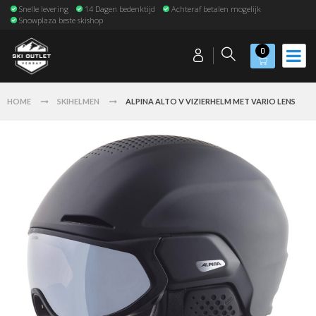
Snelle levering
14 Dagen bedenktijd
Achteraf betalen mogelijk
Snowplaza beste skishop
0
HOME
SKIHELMEN
ALPINA ALTO V VIZIERHELM MET VARIO LENS