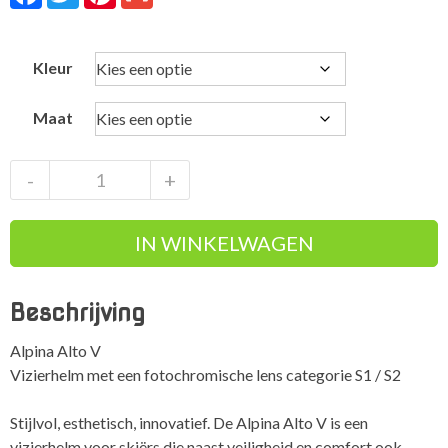
Kleur
Maat
Alpina
-
+
Alto
V
IN WINKELWAGEN
vizierhelm
met
vario
Beschrijving
lens
aantal
Alpina Alto V
Vizierhelm met een fotochromische lens categorie S1 / S2
Stijlvol, esthetisch, innovatief. De Alpina Alto V is een
vizierhelm voor skiërs die naast veiligheid en comfort ook