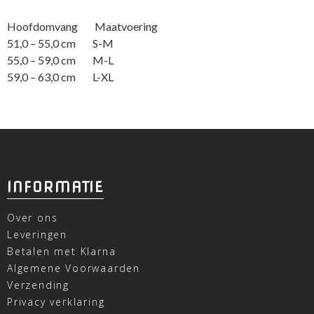
Hoofdomvang Maatvoering
51,0 – 55,0 cm S-M
55,0 – 59,0 cm M-L
59,0 – 63,0 cm L-XL
INFORMATIE
Over ons
Leveringen
Betalen met Klarna
Algemene Voorwaarden
Verzending
Privacy verklaring