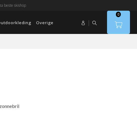
a beste skishop
0
utdoorkleding
Overige
rzonnebril