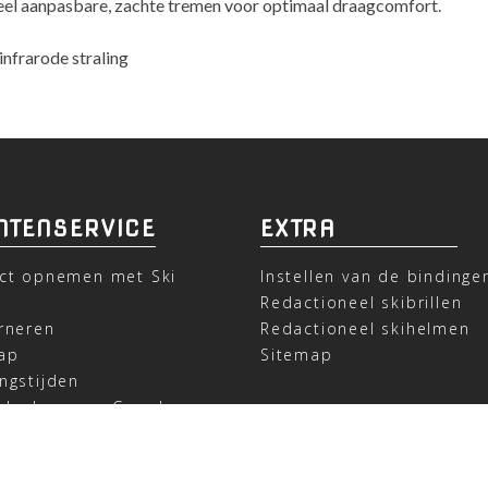
idueel aanpasbare, zachte tremen voor optimaal draagcomfort.
nfrarode straling
NTENSERVICE
EXTRA
ct opnemen met Ski
Instellen van de bindinge
t
Redactioneel skibrillen
rneren
Redactioneel skihelmen
ap
Sitemap
ngstijden
deel ons op Google