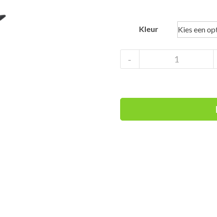
Kleur
Uvex
-
Sporty
aantal