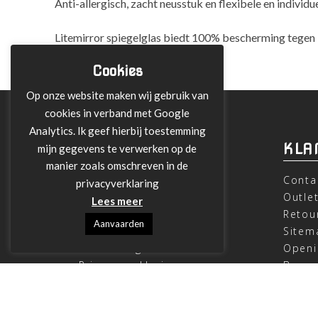
Anti-allergisch, zacht neusstuk en flexibele en indiv
Litemirror spiegelglas biedt 100% bescherming tegen i
Cookies
Op onze website maken wij gebruik van
cookies in verband met Google
Analytics. Ik geef hierbij toestemming
INFORMATIE
KLA
mijn gegevens te verwerken op de
manier zoals omschreven in de
Over ons
Conta
privacyverklaring
Leveringen
Outle
Lees meer
Betalen met Klarna
Retou
Aanvaarden
Algemene Voorwaarden
Sitem
Verzending
Openi
Privacy verklaring
Beoor