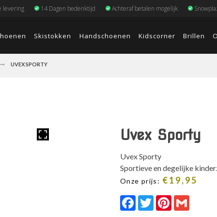
e levering
14 Dagen bedenktijd
Achteraf betalen mogelijk
Snowplaz
choenen
Skistokken
Handschoenen
Kidscorner
Brillen
O
UVEX SPORTY
Uvex Sporty
Uvex Sporty
Sportieve en degelijke kinde
€
19,95
Onze prijs:
Facebook
Twitter
Pinterest
Gmail