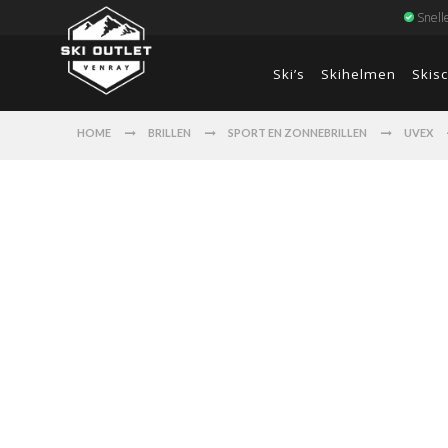
Snell
Ski’s
Skihelmen
Skis
HOME
BRILLEN
SPORT EN ZONNEBRILLEN
UVEX