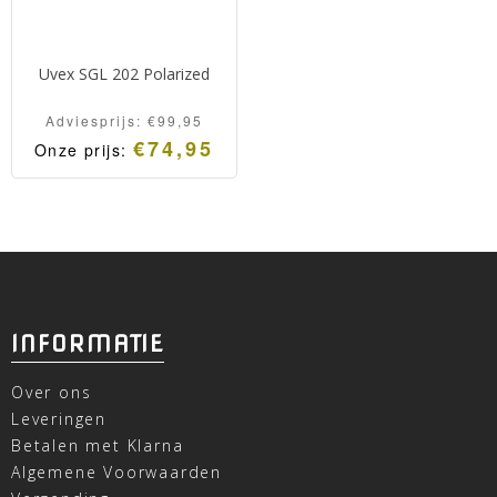
Uvex SGL 202 Polarized
Adviesprijs:
€
99,95
€
74,95
Onze prijs:
INFORMATIE
Over ons
Leveringen
Betalen met Klarna
Algemene Voorwaarden