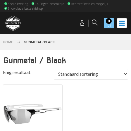
Snelle levering
14 Dagen bedenktijd
Achteraf betalen mogelijk
Snowplaza beste skishop
0
HOME
GUNMETAL / BLACK
Gunmetal / Black
Enig resultaat