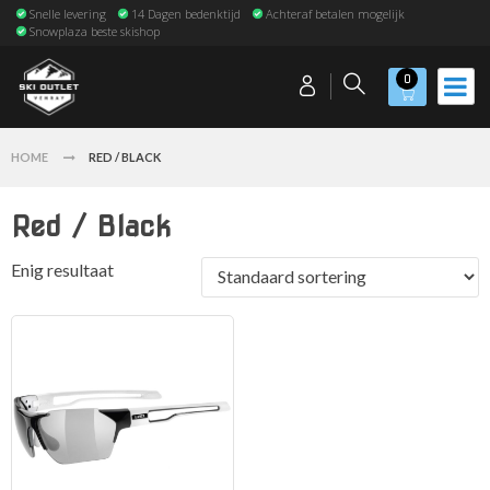
Snelle levering
14 Dagen bedenktijd
Achteraf betalen mogelijk
Snowplaza beste skishop
0
HOME
RED / BLACK
Red / Black
Enig resultaat