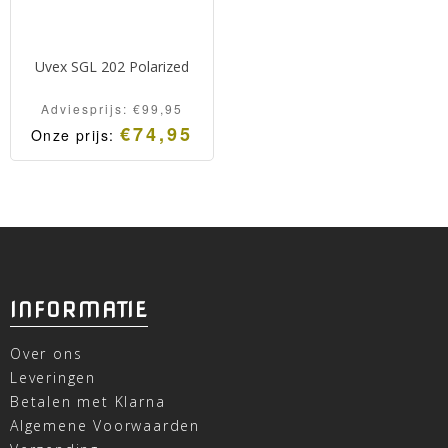
Uvex SGL 202 Polarized
Adviesprijs:
€
99,95
€
74,95
Onze prijs:
INFORMATIE
Over ons
Leveringen
Betalen met Klarna
Algemene Voorwaarden