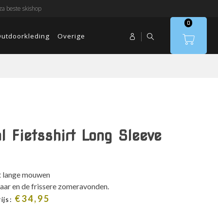
a beste skishop
0
utdoorkleding
Overige
 Fietsshirt Long Sleeve
et lange mouwen
ajaar en de frissere zomeravonden.
€
34,95
ijs: