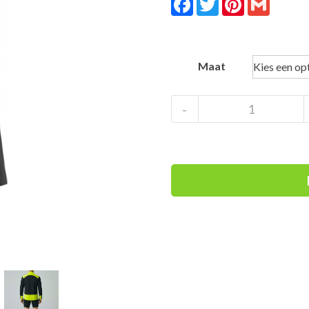
Maat
Gonso
-
Moradal
Fietsshirt
Long
Sleeve
Zwart
Geel
aantal