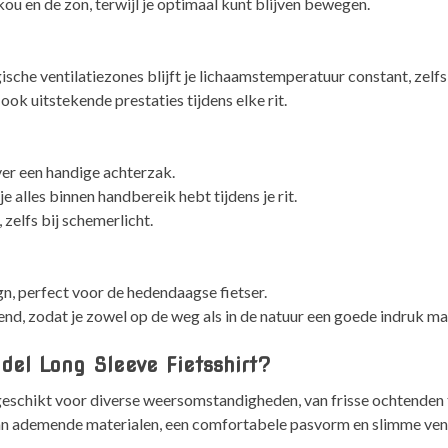
 en de zon, terwijl je optimaal kunt blijven bewegen.
he ventilatiezones blijft je lichaamstemperatuur constant, zelfs t
ook uitstekende prestaties tijdens elke rit.
er een handige achterzak.
 je alles binnen handbereik hebt tijdens je rit.
zelfs bij schemerlicht.
n, perfect voor de hedendaagse fietser.
llend, zodat je zowel op de weg als in de natuur een goede indruk ma
el Long Sleeve Fietsshirt?
 geschikt voor diverse weersomstandigheden, van frisse ochtenden 
n ademende materialen, een comfortabele pasvorm en slimme ventila