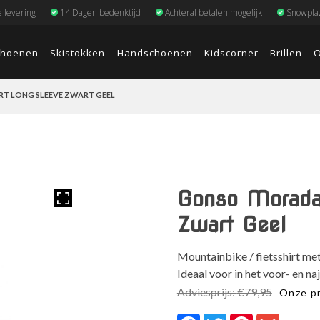
e levering
14 Dagen bedenktijd
Achteraf betalen mogelijk
Snowplaz
choenen
Skistokken
Handschoenen
Kidscorner
Brillen
O
RT LONG SLEEVE ZWART GEEL
Gonso Moradal
Zwart Geel
Mountainbike / fietsshirt m
Ideaal voor in het voor- en n
Adviesprijs:
€
79,95
Onze pr
Facebook
Twitter
Pinterest
Gmail