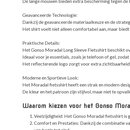
De lange mouwen bieden extra bescherming tegen de kou
Geavanceerde Technologie:
Dankzij de geavanceerde materiaalkeuze en de strategisc
Het shirt voelt niet alleen comfortabel aan, maar biedt 
Praktische Details:
Het Gonso Moradal Long Sleeve Fietsshirt beschikt ov
Ideaal voor je essentials, zoals je telefoon of gel, zodat
Het reflecterende logo zorgt voor extra zichtbaarheid, 
Moderne en Sportieve Look:
Het Moradal fietsshirt heeft een strak en modern desig
De kleur en het patroon zijn stijlvol, maar niet te opva
Waarom kiezen voor het Gonso Morad
Veelzijdigheid: Het Gonso Moradal fietsshirt is
Comfort en Prestaties: Dankzij de combinatie va
van begin tot eind.