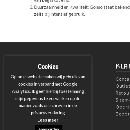
Duurzaamheid en Kwaliteit: Gonso staat bekend om
zelfs bij intensief gebruik.
INFORMATIE
KLA
Cookies
Op onze website maken wij gebruik van
Over ons
Conta
cookies in verband met Google
Leveringen
Outle
Analytics. Ik geef hierbij toestemming
Betalen met Klarna
Retou
mijn gegevens te verwerken op de
Algemene Voorwaarden
Sitem
manier zoals omschreven in de
Verzending
Openi
privacyverklaring
Privacy verklaring
Beoor
Lees meer
Aanvaarden