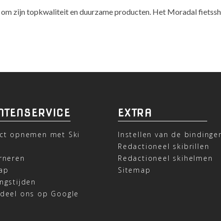
 zijn topkwaliteit en duurzame producten. Het Moradal fietsshirt 
NTENSERVICE
EXTRA
ct opnemen met Ski
Instellen van de bindinge
t
Redactioneel skibrillen
rneren
Redactioneel skihelmen
ap
Sitemap
ngstijden
deel ons op Google