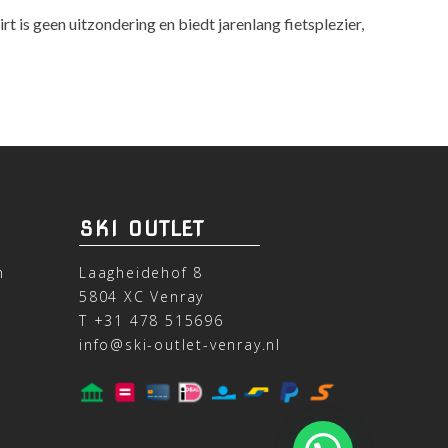
is geen uitzondering en biedt jarenlang fietsplezier,
SKI OUTLET
n
Laagheidehof 8
5804 XC Venray
T
+31 478 515696
info@ski-outlet-venray.nl