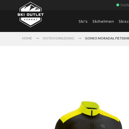
Snell
Ski’s
Skihelmen
Skis
HOME
OUTDOORKLEDING
GONSO MORADAL FIETSSHI