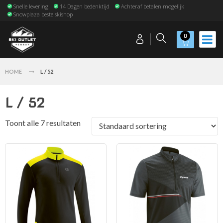
Snelle levering
14 Dagen bedenktijd
Achteraf betalen mogelijk
Snowplaza beste skishop
0
HOME
L / 52
L / 52
Toont alle 7 resultaten